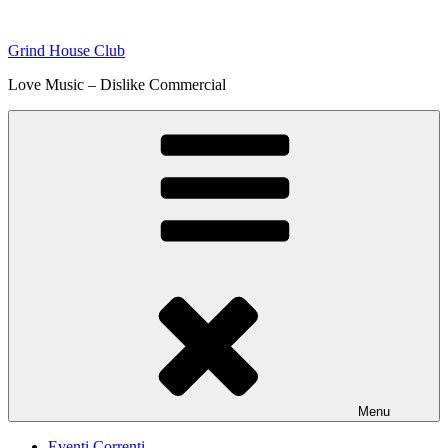
Skip
to
Grind House Club
content
Love Music – Dislike Commercial
Menu
Eventi Correnti