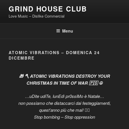
Skip
GRIND HOUSE CLUB
to
Love Music – Dislike Commercial
content
Menu
ATOMIC VIBRATIONS – DOMENICA 24
DICEMBRE
🎁 🪓 ATOMIC VIBRATIONS DESTROY YOUR
CHRISTMAS IN TIME OF WAR 🇵🇸 ☮️
…uDite udiTe, lunEdì pr0ssiMo è Natale…
non possiamo che distaccarci dai festeggiamenti,
quest’anno più che mai! 🏴‍☠
Stop bombing – Stop oppression