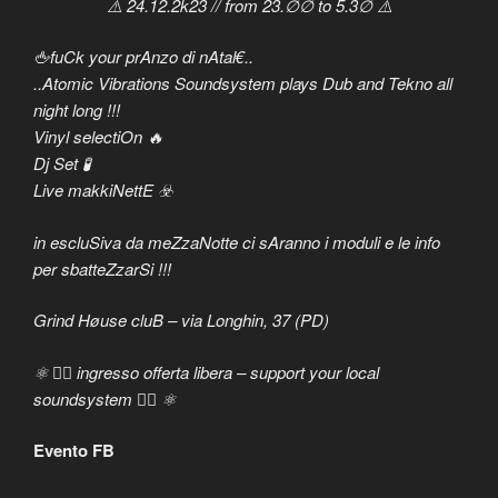
⚠️ 24.12.2k23 // from 23.∅∅ to 5.3∅ ⚠️
🖕fuCk your prAnzo di nAtal€..
..Atomic Vibrations Soundsystem plays Dub and Tekno all
night long !!!
Vinyl selectiOn 🔥
Dj Set 🧪
Live makkiNettE ☣️
in escluSiva da meZzaNotte ci sAranno i moduli e le info
per sbatteZzarSi !!!
Grind Høuse cluB – via Longhin, 37 (PD)
⚛️ ❤️‍🔥 ingresso offerta libera – support your local
soundsystem ❤️‍🔥 ⚛️
Evento FB: