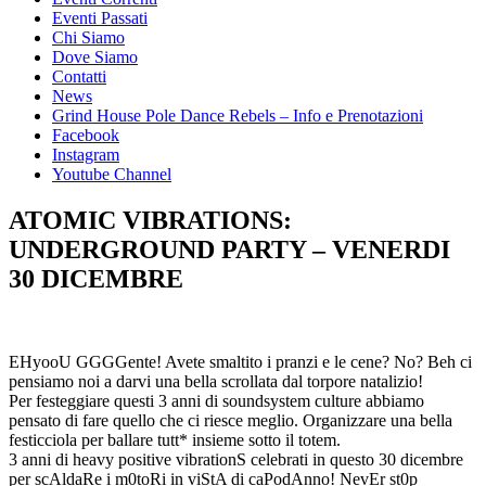
Eventi Passati
Chi Siamo
Dove Siamo
Contatti
News
Grind House Pole Dance Rebels – Info e Prenotazioni
Facebook
Instagram
Youtube Channel
ATOMIC VIBRATIONS:
UNDERGROUND PARTY – VENERDI
30 DICEMBRE
EHyooU GGGGente! Avete smaltito i pranzi e le cene? No? Beh ci
pensiamo noi a darvi una bella scrollata dal torpore natalizio!
Per festeggiare questi 3 anni di soundsystem culture abbiamo
pensato di fare quello che ci riesce meglio. Organizzare una bella
festicciola per ballare tutt* insieme sotto il totem.
3 anni di heavy positive vibrationS celebrati in questo 30 dicembre
per scAldaRe i m0toRi in viStA di caPodAnno! NevEr st0p