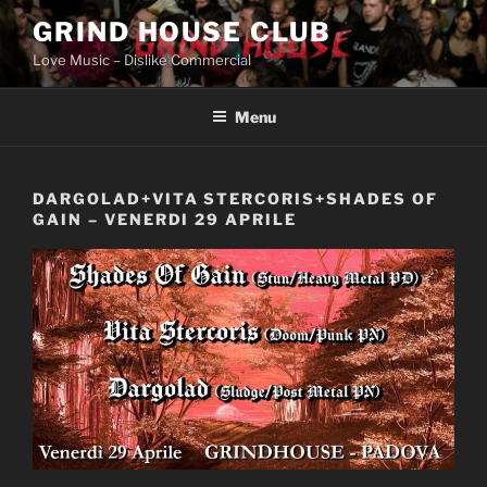
Skip
GRIND HOUSE CLUB
to
Love Music – Dislike Commercial
content
Menu
DARGOLAD+VITA STERCORIS+SHADES OF
GAIN – VENERDI 29 APRILE