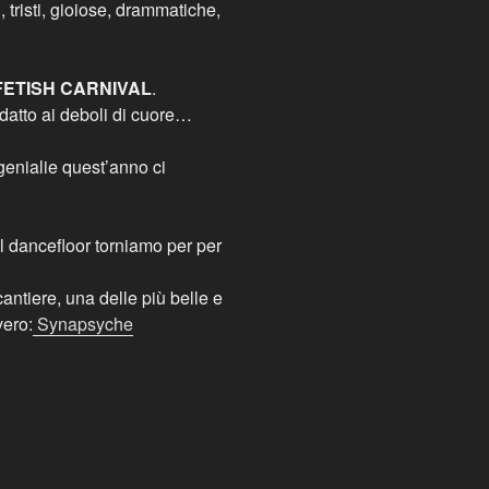
 tristi, gioiose, drammatiche,
FETISH CARNIVAL
.
datto ai deboli di cuore…
enialie quest’anno ci
l dancefloor torniamo per per
cantiere, una delle più belle e
vero:
Synapsyche