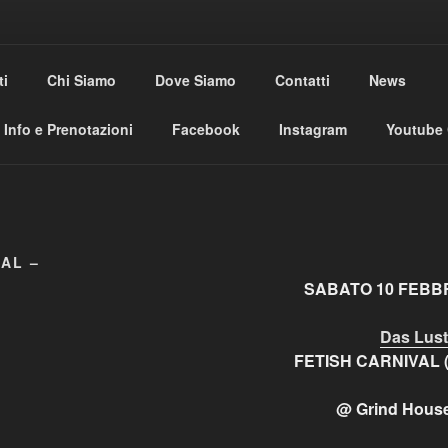
USE CLUB
ti
Chi Siamo
Dove Siamo
Contatti
News
al
Info e Prenotazioni
Facebook
Instagram
Youtube
VAL –
SABATO 10 FEBBR
Das Lust
FETISH CARNIVAL (VI
@ Grind Hous