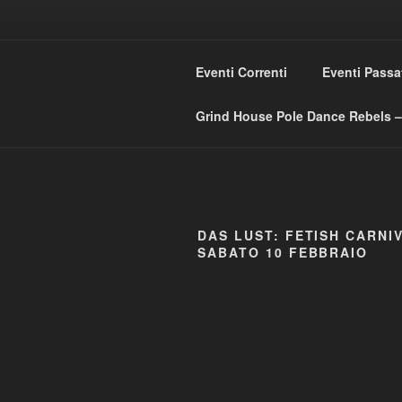
Skip
to
GRIND HO
content
Eventi Correnti
Eventi Passa
Love Music – Dislike Commerci
Grind House Pole Dance Rebels – 
DAS LUST: FETISH CARNI
SABATO 10 FEBBRAIO