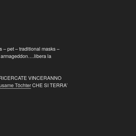
s – pet – traditional masks –
 – armageddon….libera la
E RICERCATE VINCERANNO
usame Töchter
CHE SI TERRA’