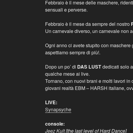
Febbraio è il mese delle maschere, ridenti,
sensuali e perverse.
Febbraio è il mese da sempre del nostro
Un carnevale diverso, un carnevale non a
Ogni anno ci avete stupito con maschere g
aspettiamo sempre di più!.
Dopo un po’ di
DAS LUST
dedicati solo a
qualche mese ai live.
Tornano, con nuovi brani e molti lavori in 
giovani realtà EBM – HARSH italiane, ov
LIVE:
Synapsyche
console:
Jeez Kult
[the last level of Hard Dance]