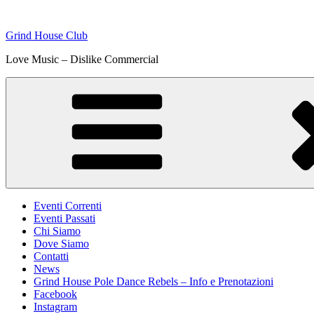
Skip
to
Grind House Club
content
Love Music – Dislike Commercial
Eventi Correnti
Eventi Passati
Chi Siamo
Dove Siamo
Contatti
News
Grind House Pole Dance Rebels – Info e Prenotazioni
Facebook
Instagram