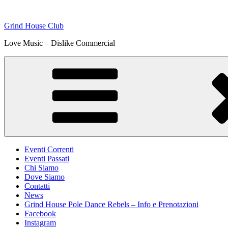
Skip
to
Grind House Club
content
Love Music – Dislike Commercial
Eventi Correnti
Eventi Passati
Chi Siamo
Dove Siamo
Contatti
News
Grind House Pole Dance Rebels – Info e Prenotazioni
Facebook
Instagram