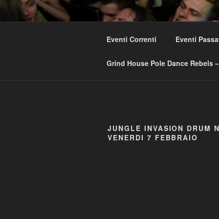
Skip
to
GRIND HO
content
Eventi Correnti
Eventi Passa
Love Music – Dislike Commerci
Grind House Pole Dance Rebels – 
JUNGLE INVASION DRUM N
VENERDI 7 FEBBRAIO