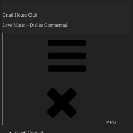
Skip
to
Grind House Club
content
Love Music – Dislike Commercial
Menu
Eventi Correnti