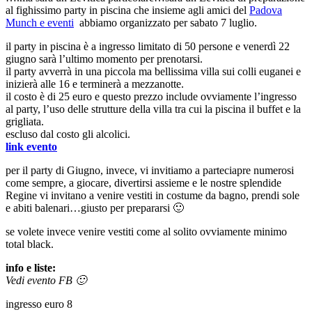
al fighissimo party in piscina che insieme agli amici del
Padova
Munch e eventi
abbiamo organizzato per sabato 7 luglio.
il party in piscina è a ingresso limitato di 50 persone e venerdì 22
giugno sarà l’ultimo momento per prenotarsi.
il party avverrà in una piccola ma bellissima villa sui colli euganei e
inizierà alle 16 e terminerà a mezzanotte.
il costo è di 25 euro e questo prezzo include ovviamente l’ingresso
al party, l’uso delle strutture della villa tra cui la piscina il buffet e la
grigliata.
escluso dal costo gli alcolici.
link evento
per il party di Giugno, invece, vi invitiamo a parteciapre numerosi
come sempre, a giocare, divertirsi assieme e le nostre splendide
Regine vi invitano a venire vestiti in costume da bagno, prendi sole
e abiti balenari…giusto per prepararsi 🙂
se volete invece venire vestiti come al solito ovviamente minimo
total black.
info e liste:
Vedi evento FB 🙂
ingresso euro 8