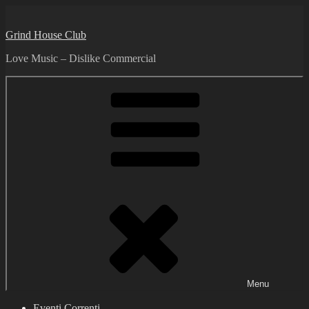
Skip
to
Grind House Club
content
Love Music – Dislike Commercial
Menu
Eventi Correnti