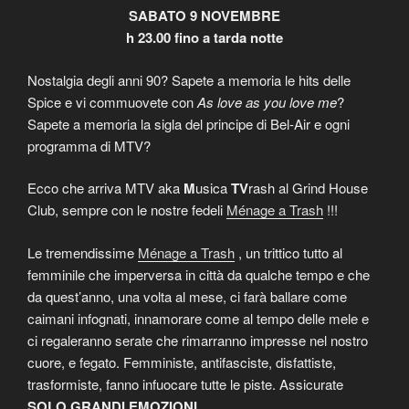
SABATO 9 NOVEMBRE
h 23.00 fino a tarda notte
Nostalgia degli anni 90? Sapete a memoria le hits delle
Spice e vi commuovete con
As love as you love me
?
Sapete a memoria la sigla del principe di Bel-Air e ogni
programma di MTV?
Ecco che arriva MTV aka
M
usica
TV
rash al Grind House
Club, sempre con le nostre fedeli
Ménage a Trash
!!!
Le tremendissime
Ménage a Trash
, un trittico tutto al
femminile che imperversa in città da qualche tempo e che
da quest’anno, una volta al mese, ci farà ballare come
caimani infognati, innamorare come al tempo delle mele e
ci regaleranno serate che rimarranno impresse nel nostro
cuore, e fegato. Femministe, antifasciste, disfattiste,
trasformiste, fanno infuocare tutte le piste. Assicurate
SOLO GRANDI EMOZIONI.