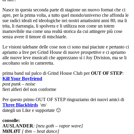
Nasce in questa seconda parte di stagione un nuovo format che ci
apre, per la prima volta, a tutto quel mondo/universo che affonda le
sue radici ideali ed ideologiche nei nostri amatissimi anni 80, ma li
trita, li riarrangia, li spolvera e li utilizza non come un totem
inamovibile ma come una realtà storica da cui attingere più cose
senza avere il timore di mischiarle.
Le visioni talebane delle cose non ci sono mai piaciute e pertanto ci
apriamo a live per Grind House di nuove prospettive e ci apriamo
alle nuove leve musicali che apprezzano sì i Joy Division, ma se li
ascoltano solo in cameretta.
prima band sul palco di Grind House Club per
OUT OF STEP
:
Kill Your Boyfriend
post punk – noise
fieri alfieri del non conforme
Per questo primo OUT OF STEP ringraziamo dei nuovi amici di
Three Blackbirds
\m/
dategli un Like e supportate 🙂
consolle:
AUSLANDER
: [neu goth – vapor wave]
MØLØT
[ tbm – beat dance]