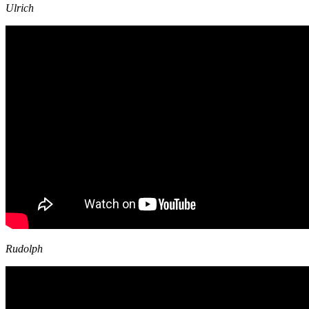
Ulrich
Rudolph