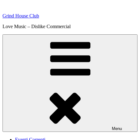
Skip
to
Grind House Club
content
Love Music – Dislike Commercial
Menu
Eventi Correnti