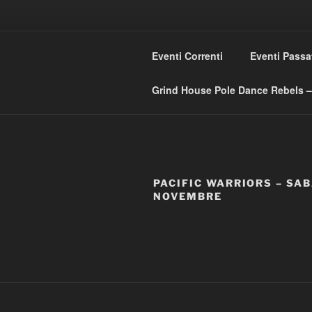
Skip
to
content
GRIND HO
Eventi Correnti
Eventi Passa
Love Music – Dislike Commerci
Grind House Pole Dance Rebels – 
PACIFIC WARRIORS – SAB
NOVEMBRE