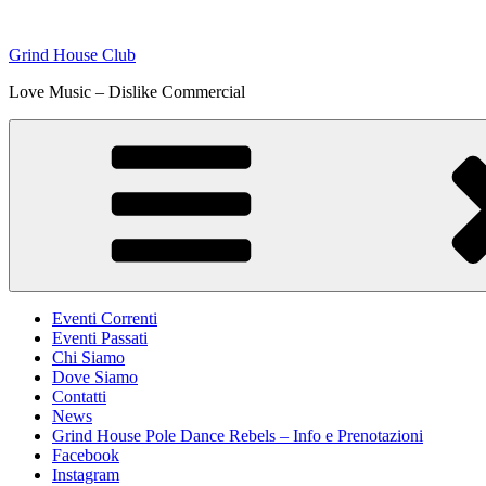
Skip
to
Grind House Club
content
Love Music – Dislike Commercial
Eventi Correnti
Eventi Passati
Chi Siamo
Dove Siamo
Contatti
News
Grind House Pole Dance Rebels – Info e Prenotazioni
Facebook
Instagram