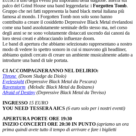
Eccoci a uno degli eventi più importanti della stagione: atterra sul
palco del Grind House una band leggendaria: i
Forgotten Tomb
.
Gruppo che nei fatti rappresenta la band black metal italiana più
famosa al mondo. I Forgotten Tomb non solo sono hanno
contribuito a creare il cosiddetto Depressive Black Metal rivelandosi
come una band assolutamente seminale dello stesso ma, nel corso
degli anni se ne sono volutamente distaccati uscendo dai canoni da
loro stessi creati e abbracciando influenze doom.
Le band di apertura che abbiamo selezionato rappresentano a nostro
modo di vedere lo spettro sonoro in cui si muovono gli headliner,
abbiamo quindi cercato di creare un ambiente musicalmente adatto a
introdurre una band di tale portata.
CI ACCOMPAGNERANNO NEL DELIRIO:
Throne
(Doom Sludge da Diolo)
Eyelessight
(Depressive Black Metal da Pescara)
Ravenstorm
(Melodic Black Metal da Bolzano)
Afraid of Destiny
(Depressive Black Metal da Treviso)
INGRESSO
15 EURO
YOU NEED TESSERA AICS
(6 euro solo per i nostri eventi)
APERTURA PORTE ORE 19:30
INIZIO CONCERTI ORE 20:30 IN PUNTO
(apriamo un ora
prima quindi avete tutto il tempo di arrivare e fare i biglietti