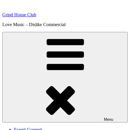
Skip
to
Grind House Club
content
Love Music – Dislike Commercial
Menu
Eventi Correnti