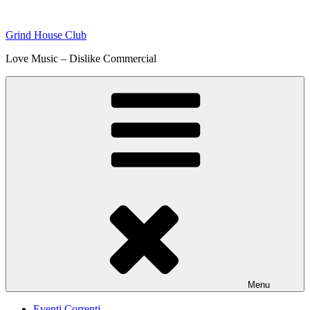
Skip
to
Grind House Club
content
Love Music – Dislike Commercial
Menu
Eventi Correnti