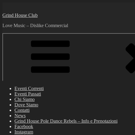
Skip
to
Grind House Club
content
Love Music – Dislike Commercial
Eventi Correnti
Eventi Passati
Chi Siamo
Dove Siamo
Contatti
News
Grind House Pole Dance Rebels – Info e Prenotazioni
Facebook
Instagram