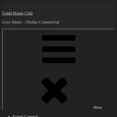
Skip
to
Grind House Club
content
Love Music – Dislike Commercial
Menu
Eventi Correnti