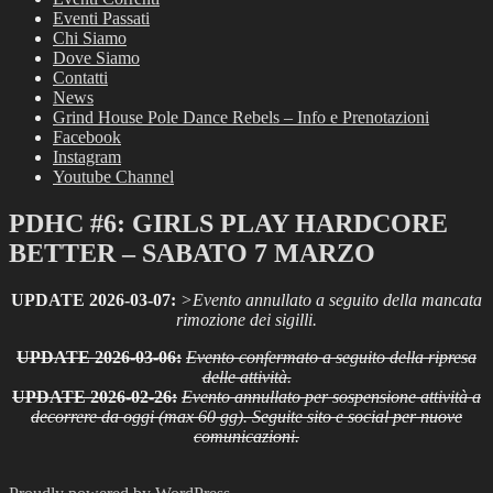
Eventi Passati
Chi Siamo
Dove Siamo
Contatti
News
Grind House Pole Dance Rebels – Info e Prenotazioni
Facebook
Instagram
Youtube Channel
PDHC #6: GIRLS PLAY HARDCORE
BETTER – SABATO 7 MARZO
UPDATE 2026-03-07:
>Evento annullato a seguito della mancata
rimozione dei sigilli.
UPDATE 2026-03-06:
Evento confermato a seguito della ripresa
delle attività.
UPDATE 2026-02-26:
Evento annullato per sospensione attività a
decorrere da oggi (max 60 gg). Seguite sito e social per nuove
comunicazioni.