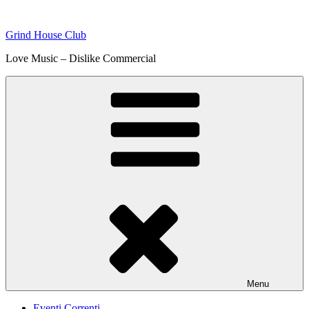
Skip
to
Grind House Club
content
Love Music – Dislike Commercial
Menu
Eventi Correnti