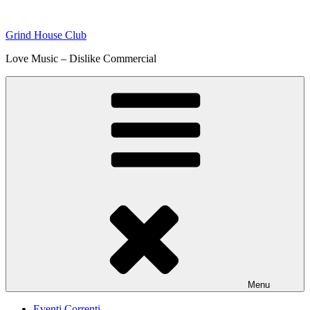
Skip
to
Grind House Club
content
Love Music – Dislike Commercial
Menu
Eventi Correnti