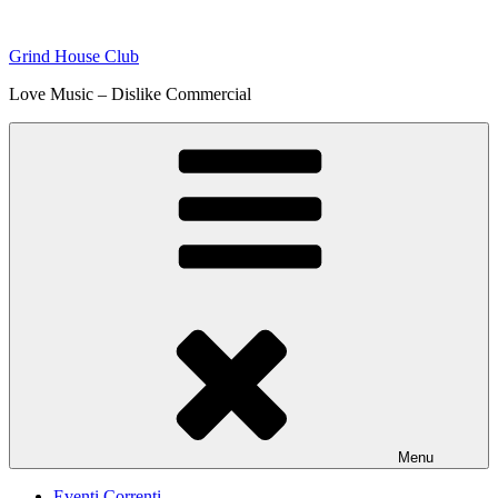
Skip
to
Grind House Club
content
Love Music – Dislike Commercial
Menu
Eventi Correnti