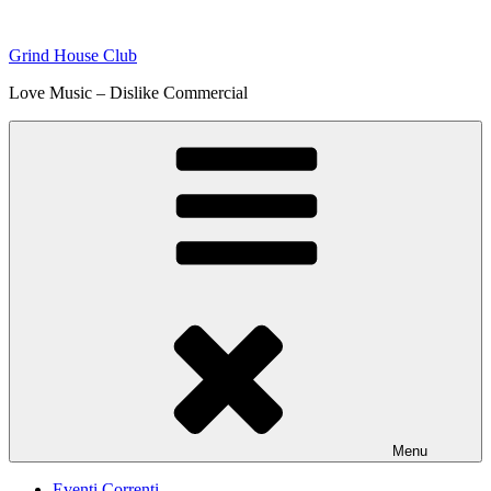
Skip
to
Grind House Club
content
Love Music – Dislike Commercial
Menu
Eventi Correnti