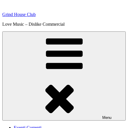
Skip
to
Grind House Club
content
Love Music – Dislike Commercial
Menu
Eventi Correnti