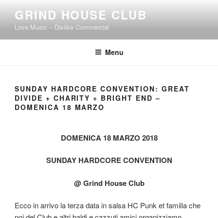
Skip
GRIND HOUSE CLUB
to
Love Music – Dislike Commercial
content
Menu
SUNDAY HARDCORE CONVENTION: GREAT
DIVIDE + CHARITY + BRIGHT END –
DOMENICA 18 MARZO
DOMENICA 18 MARZO 2018
SUNDAY HARDCORE CONVENTION
@ Grind House Club
Ecco in arrivo la terza data in salsa HC Punk et familia che
noi del Club e altri baldi e cazzuti amici organizziamo