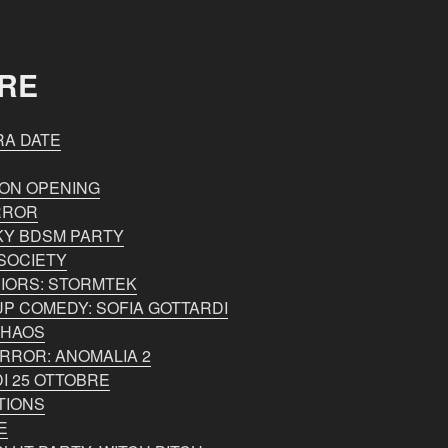
RE
RA DATE
SON OPENING
RROR
NKY BDSM PARTY
SOCIETY
RIORS: STORMTEK
P COMEDY: SOFIA GOTTARDI
CHAOS
RROR: ANOMALIA 2
DI 25 OTTOBRE
TIONS
E