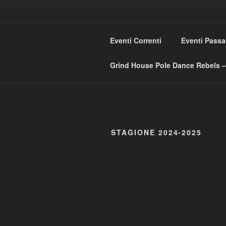
Skip
to
GRIND HO
content
Eventi Correnti
Eventi Passa
Love Music – Dislike Commerci
Grind House Pole Dance Rebels – 
STAGIONE 2024-2025