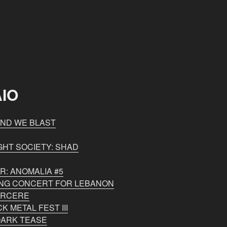
IO
RIND WE BLAST
GHT SOCIETY: SHAD
R: ANOMALIA #5
ING CONCERT FOR LEBANON
CARCERE
 METAL FEST III
 DARK TEASE