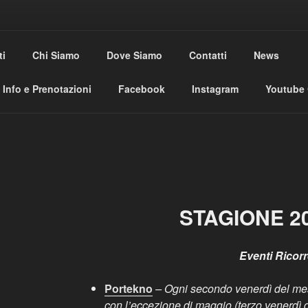
USE CLUB
ti
Chi Siamo
Dove Siamo
Contatti
News
al
Info e Prenotazioni
Facebook
Instagram
Youtube
STAGIONE 20
Eventi Ricorr
Portekno
– Ogni secondo venerdì del mes
con l’eccezione di maggio (terzo venerdì d