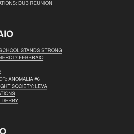
ATIONS: DUB REUNION
AIO
D SCHOOL STANDS STRONG
NERDI 7 FEBBRAIO
E
OR: ANOMALIA #6
IGHT SOCIETY: LEVA
ATIONS
N DERBY
O