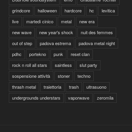
grindcore
halloween
hardcore
hc
levitica
live
martedì cinico
metal
new era
new wave
new year's shock
nuit des femmes
out of step
padova estrema
padova metal night
pdhc
portekno
punk
reset clan
rock n roll all stars
saintless
slut party
sospensione attività
stoner
techno
thrash metal
traiettoria
trash
ultrasuono
undergrounds understars
vaporwave
zeromila