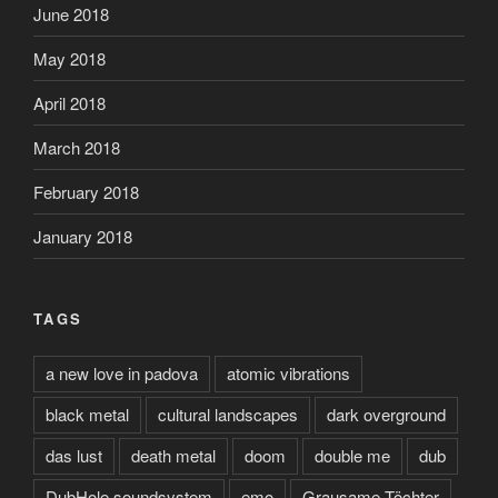
June 2018
May 2018
April 2018
March 2018
February 2018
January 2018
TAGS
a new love in padova
atomic vibrations
black metal
cultural landscapes
dark overground
das lust
death metal
doom
double me
dub
DubHole soundsystem
emo
Grausame Töchter