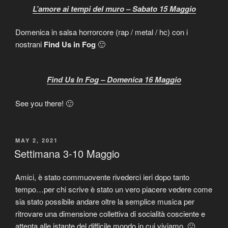
L’amore ai tempi del muro – Sabato 15 Maggio
Domenica in salsa horrorcore (rap / metal / hc) con i
nostrani
Find Us in Fog
🙂
Find Us In Fog – Domenica 16 Maggio
See you there! 🙂
POSTED
MAY 2, 2021
ON
Settimana 3-10 Maggio
Amici, è stato commuovente rivederci ieri dopo tanto
tempo…per chi scrive è stato un vero piacere vedere come
sia stato possibile andare oltre la semplice musica per
ritrovare una dimensione collettiva di socialità cosciente e
attenta alle istante del difficile mondo in cui viviamo. 🙂