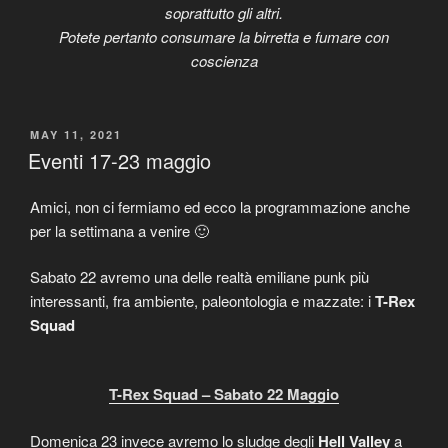
soprattutto gli altri.
Potete pertanto consumare la birretta e fumare con
coscienza
POSTED
MAY 11, 2021
ON
Eventi 17-23 maggio
Amici, non ci fermiamo ed ecco la programmazione anche
per la settimana a venire 🙂
Sabato 22 avremo una delle realtà emiliane punk più
interessanti, fra ambiente, paleontologia e mazzate: i
T-Rex
Squad
T-Rex Squad – Sabato 22 Maggio
Domenica 23 invece avremo lo sludge degli
Hell Valley
a