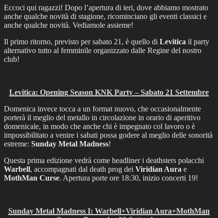
Eccoci qui ragazzi! Dopo l’apertura di ieri, dove abbiamo mostrato
anche qualche novità di stagione, ricominciano gli eventi classici e
anche qualche novità. Vediamole assieme!
Il primo ritorno, previsto per sabato 21, è quello di
Levitica
il party
alternativo tutto al femminile organizzato dalle Regine del nostro
club!
Levitica: Opening Season KNK Party – Sabato 21 Settembre
Domenica invece tocca a un format nuovo, che occasionalmente
porterà il meglio del metallo in circolazione in orario di aperitivo
domenicale, in modo che anche chi è impegnato col lavoro o è
impossibilitato a venire i sabati possa godere al meglio delle sonorità
estreme:
Sunday Metal Madness
!
Questa prima edizione vedrà come headliner i deathsters polacchi
Warbell
, accompagnati dal death prog dei
Viridian Aura
e
MothMan Curse
. Apertura porte ore 18:30, inizio concerti 19!
Sunday Metal Madness I: Warbell+Viridian Aura+MothMan