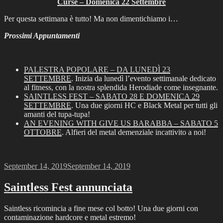
Curse – Domenica 22 Settembre
Per questa settimana è tutto! Ma non dimentichiamo i…
Prossimi Appuntamenti
PALESTRA POPOLARE – DA LUNEDÌ 23
SETTEMBRE
. Inizia da lunedì l’evento settimanale dedicato
al fitness, con la nostra splendida Herodiade come insegnante.
SAINTLESS FEST – SABATO 28 E DOMENICA 29
SETTEMBRE
. Una due giorni HC e Black Metal per tutti gli
amanti del tupa-tupa!
AN EVENING WITH GIVE US BARABBA – SABATO 5
OTTOBRE
. Alfieri del metal demenziale incattivito a noi!
Posted
September 14, 2019
September 14, 2019
on
Saintless Fest annunciata
Saintless ricomincia a fine mese col botto! Una due giorni con
contaminazione hardcore e metal estremo!