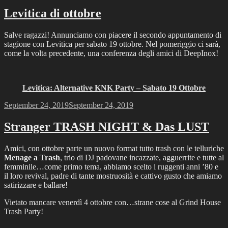
on
Levitica di ottobre
Salve ragazzi! Annunciamo con piacere il secondo appuntamento di
stagione con Levitica per sabato 19 ottobre. Nel pomeriggio ci sarà,
come la volta precedente, una conferenza degli amici di DeepInox!
Levitica: Alternative KNK Party – Sabato 19 Ottobre
Posted
September 24, 2019
September 24, 2019
on
Stranger TRASH NIGHT & Das LUST
Amici, con ottobre parte un nuovo format tutto trash con le telluriche
Menage a Trash
, trio di DJ padovane incazzate, agguerrite e tutte al
femminile…come primo tema, abbiamo scelto i ruggenti anni ’80 e
il loro revival, padre di tante mostruosità e cattivo gusto che amiamo
satirizzare e ballare!
Vietato mancare venerdì 4 ottobre con…strane cose al Grind House
Trash Party!