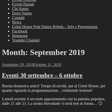
Eventi Passati
Chi Siamo
Dove Siamo
Contatti
News
Grind House Pole Dance Rebels – Info e Prenotazioni
Facebook
Instagram
Youtube Channel
Month:
September 2019
Posted
September 29, 2019
October 11, 2019
on
Eventi 30 settembre – 6 ottobre
Buona domenica amici! Tempo di novità, qui al Grind House, per
quanto riguarda la programmazione…vediamole insieme!
Lunedì avremo il secondo appuntamento con la palestra popolare,
dalle 21 alle 23. La nostra Herodiade vi terrà ben in forma… 🙂