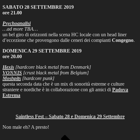
SABATO 28 SETTEMBRE 2019
ore 21.00
Psychoanalisi
…ad more TBA…
un bel giro di orizzonti nella scena HC locale con un head liner
d’eccezione che provengono dalle ceneri dei compianti
Congegno
.
DOMENICA 29 SETTEMBRE 2019
ore 20.00
Hexis
[hardcore black metal from Denmark]
VONNIS
[crust black metal from Belgium]
Moshpits
[hardcore punk]
questa seconda data che è un mix di sonorità estreme e culture
straniere e nordiche è in collaborazione con gli amici di
Padova
Estrema
Saintless Fest – Sabato 28 e Domenica 29 Settembre
Non male eh? A presto!
Posts
Page
Page
Next