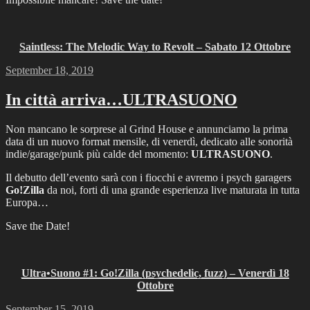
Saintless: The Melodic Way to Revolt – Sabato 12 Ottobre
Posted
September 18, 2019
on
In città arriva…ULTRASUONO
Non mancano le sorprese al Grind House e annunciamo la prima
data di un nuovo format mensile, di venerdì, dedicato alle sonorità
indie/garage/punk più calde del momento:
ULTRASUONO
.
Il debutto dell’evento sarà con i fiocchi e avremo i psych garagers
Go!Zilla
da noi, forti di una grande esperienza live maturata in tutta
Europa…
Save the Date!
Ultra•Suono #1: Go!Zilla (psychedelic, fuzz) – Venerdì 18
Ottobre
Posted
September 15, 2019