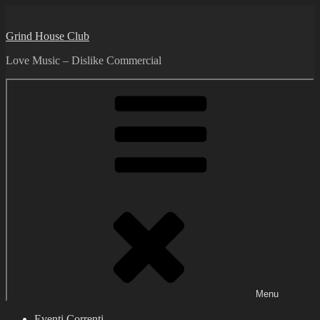
Skip
to
Grind House Club
content
Love Music – Dislike Commercial
Menu
Eventi Correnti