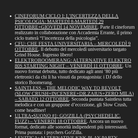
CINEFORUM CICLO I: L’INCERTEZZA DELLA
PSICOLOGIA: MARTEDÌ 8-MARTEDÌ 29
OTTOBRE+GIOVEDÌ 14 NOVEMBRE
. Parte il cineforum
realizzato in collaborazione con Accademia Errante, il primo
ciclo tratterà “l’incertezza della psicologia”.
CFU: CHE FESTA UNIVERSITARIA – MERCOLEDÌ 9
OTTOBRE
. Il debutto del mercoledì universitario targato
Grind House. Ingresso libero!
ELEKTROBOOMERANG: ALTERNATIVE ELEKTRO
80S STARTING NIGHT – VENERDÌ 11 OTTOBRE
. Un
nuovo format debutta, tutto dedicato agli anni ’80 più
elettronici da chi li ha vissuti da protagonista: i DJ dello
storico Boomerang.
SAINTLESS – THE MELODIC WAY TO REVOLT
(SLOW CRUSH+INCENERE+DR.ZAIUS+ZERO MILA)
– SABATO 12 OTTOBRE
. Seconda puntata Saintless tutta
melodica e con un gruppone d’eccezione, gli Slow Crush,
come headliner!
ULTRA•SUONO #1: GO!ZILLA (PSYCHEDELIC,
FUZZ) – VENERDÌ 18 OTTOBRE
. Ancora un nuovo
format, dedicato alle sonorità indipendenti più interessanti.
Prima puntata: i psychers Go!Zilla.
LEVITICA: ALTERNATIVE KNK PLAY PARTY –