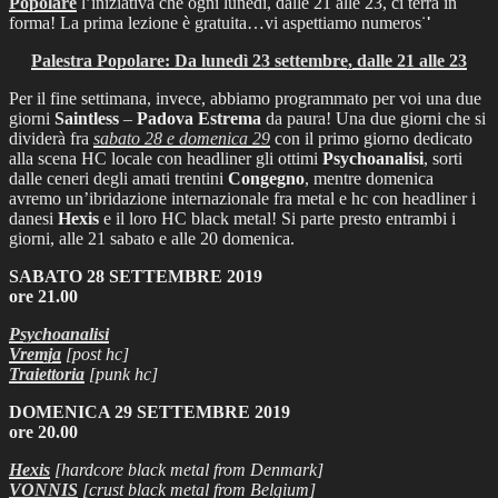
Popolare
l’iniziativa che ogni lunedì, dalle 21 alle 23, ci terrà in
forma! La prima lezione è gratuita…vi aspettiamo numerosi!
Palestra Popolare: Da lunedì 23 settembre, dalle 21 alle 23
Per il fine settimana, invece, abbiamo programmato per voi una due
giorni
Saintless
–
Padova Estrema
da paura! Una due giorni che si
dividerà fra
sabato 28 e domenica 29
con il primo giorno dedicato
alla scena HC locale con headliner gli ottimi
Psychoanalisi
, sorti
dalle ceneri degli amati trentini
Congegno
, mentre domenica
avremo un’ibridazione internazionale fra metal e hc con headliner i
danesi
Hexis
e il loro HC black metal! Si parte presto entrambi i
giorni, alle 21 sabato e alle 20 domenica.
SABATO 28 SETTEMBRE 2019
ore 21.00
Psychoanalisi
Vremja
[post hc]
Traiettoria
[punk hc]
DOMENICA 29 SETTEMBRE 2019
ore 20.00
Hexis
[hardcore black metal from Denmark]
VONNIS
[crust black metal from Belgium]