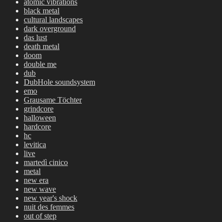
atomic vibrations
black metal
cultural landscapes
dark overground
das lust
death metal
doom
double me
dub
DubHole soundsystem
emo
Grausame Töchter
grindcore
halloween
hardcore
hc
levitica
live
martedì cinico
metal
new era
new wave
new year's shock
nuit des femmes
out of step