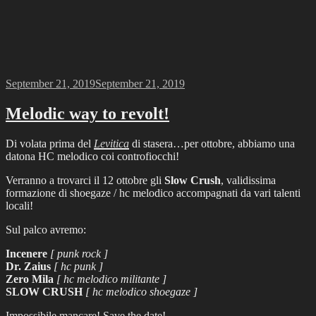
Posted
September 21, 2019
September 21, 2019
on
Melodic way to revolt!
Di volata prima del
Levitica
di stasera…per ottobre, abbiamo una
datona HC melodico coi controfiocchi!
Verranno a trovarci il 12 ottobre gli
Slow Crush
, validissima
formazione di shoegaze / hc melodico accompagnati da vari talenti
locali!
Sul palco avremo:
Incenere
[ punk rock ]
Dr. Zaius
[ hc punk ]
Zero Mila
[ hc melodico militante ]
SLOW CRUSH
[ hc melodico shoegaze ]
Impossibile mancare! Save the date!