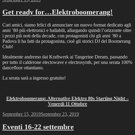
on
Get ready for…Elektroboomerang!
Cari amici, siamo felici di annunciare un nuovo format dedicato agli
anni ’80 più elettronici e ballabili, allargando quindi l’orizzonte oltre
i pezzi più noti della decade, con protagonisti chi gli anni ’80 a
Padova li ha fatti da protagonista, cioè gli storici DJ del Boomerang
Club!
Idealmente andremo dai Kraftwerk ai Tangerine Dream, passando
per tutto il calderone electowave e electrosynth, per una serata 100%
dancefloor ottantiano.
La serata sarà a ingresso gratuito!
Elektroboomerang: Alternative Elektro 80s Starting Night –
Venerdì 11 Ottobre
Posted
September 15, 2019
September 23, 2019
on
Eventi 16-22 settembre