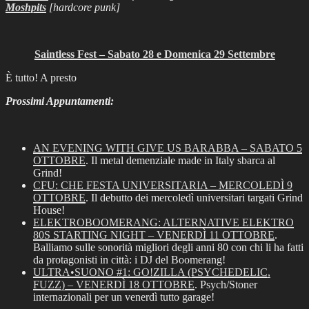
Moshpits
[hardcore punk]
Saintless Fest – Sabato 28 e Domenica 29 Settembre
È tutto! A presto
Prossimi Appuntamenti:
AN EVENING WITH GIVE US BARABBA – SABATO 5
OTTOBRE
. Il metal demenziale made in Italy sbarca al
Grind!
CFU: CHE FESTA UNIVERSITARIA – MERCOLEDÌ 9
OTTOBRE
. Il debutto dei mercoledì universitari targati Grind
House!
ELEKTROBOOMERANG: ALTERNATIVE ELEKTRO
80S STARTING NIGHT – VENERDÌ 11 OTTOBRE
.
Balliamo sulle sonorità migliori degli anni 80 con chi li ha fatti
da protagonisti in città: i DJ del Boomerang!
ULTRA•SUONO #1: GO!ZILLA (PSYCHEDELIC,
FUZZ) – VENERDÌ 18 OTTOBRE
. Psych/Stoner
internazionali per un venerdì tutto garage!