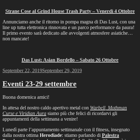
Strane Cose al Grind House Trash Party – Venerdì 4 Ottobre
Annunciamo anche il ritorno in pompa magna di Das Lust, con una
line up tutta elettronica rinnovata e un parco performance da paura!
Il primo evento sarà dedicato alle avvolgenti atmosfere asiatiche…
non mancate!
Das Lust: Asian Bordello – Sabato 26 Ottobre
Posted
September 22, 2019
September 29, 2019
on
Eventi 23-29 settembre
Buona domenica amici!
In attesa del nostro caldo apertivo metal con
Warbell, Mothman
Curse e Viridian Aura
siamo più che felici di ricordarvi gli
appuntamenti della settimana a venire!
Lunedì parte l’appuntamento settimanale con il fitness, insegnato
dalla nostra ottima
Herodiade
: stiamo parlando di
Palestra