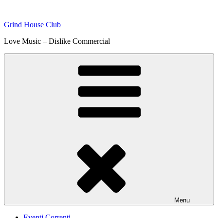
Skip
to
Grind House Club
content
Love Music – Dislike Commercial
Menu
Eventi Correnti