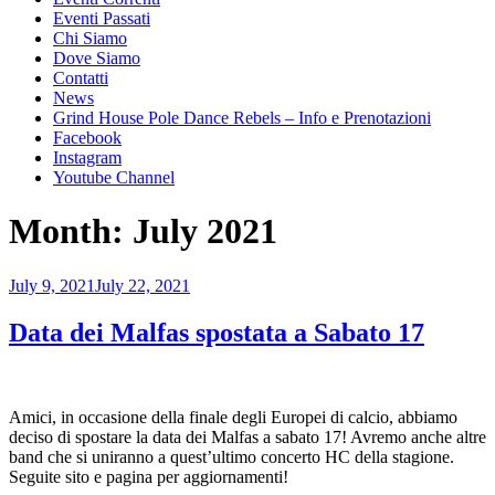
Eventi Passati
Chi Siamo
Dove Siamo
Contatti
News
Grind House Pole Dance Rebels – Info e Prenotazioni
Facebook
Instagram
Youtube Channel
Month:
July 2021
Posted
July 9, 2021
July 22, 2021
on
Data dei Malfas spostata a Sabato 17
Amici, in occasione della finale degli Europei di calcio, abbiamo
deciso di spostare la data dei Malfas a sabato 17! Avremo anche altre
band che si uniranno a quest’ultimo concerto HC della stagione.
Seguite sito e pagina per aggiornamenti!