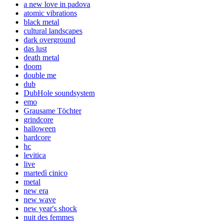
a new love in padova
atomic vibrations
black metal
cultural landscapes
dark overground
das lust
death metal
doom
double me
dub
DubHole soundsystem
emo
Grausame Töchter
grindcore
halloween
hardcore
hc
levitica
live
martedì cinico
metal
new era
new wave
new year's shock
nuit des femmes