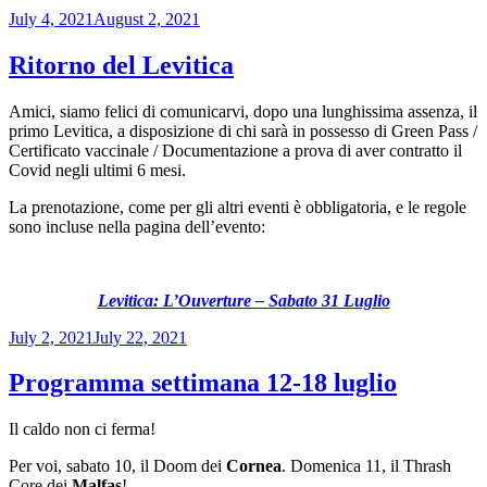
Posted
July 4, 2021
August 2, 2021
on
Ritorno del Levitica
Amici, siamo felici di comunicarvi, dopo una lunghissima assenza, il
primo Levitica, a disposizione di chi sarà in possesso di Green Pass /
Certificato vaccinale / Documentazione a prova di aver contratto il
Covid negli ultimi 6 mesi.
La prenotazione, come per gli altri eventi è obbligatoria, e le regole
sono incluse nella pagina dell’evento:
Levitica: L’Ouverture – Sabato 31 Luglio
Posted
July 2, 2021
July 22, 2021
on
Programma settimana 12-18 luglio
Il caldo non ci ferma!
Per voi, sabato 10, il Doom dei
Cornea
. Domenica 11, il Thrash
Core dei
Malfas
!