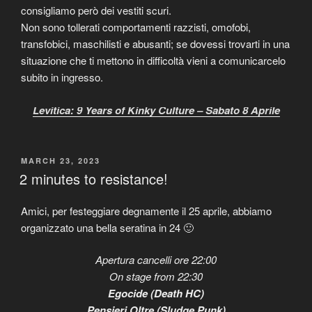
consigliamo però dei vestiti scuri.
Non sono tollerati comportamenti razzisti, omofobi,
transfobici, maschilisti e abusanti; se dovessi trovarti in una
situazione che ti mettono in difficoltà vieni a comunicarcelo
subito in ingresso.
Levitica: 9 Years of Kinky Culture – Sabato 8 Aprile
POSTED
MARCH 23, 2023
ON
2 minutes to resistance!
Amici, per festeggiare degnamente il 25 aprile, abbiamo
organizzato una bella seratina in 24 🙂
Apertura cancelli ore 22:00
On stage from 22:30
Egocide (Death HC)
Pensieri Oltre (Sludge Punk)