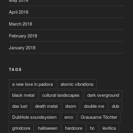
April 2018
March 2018
February 2018
January 2018
TAGS
a new love in padova
atomic vibrations
black metal
cultural landscapes
dark overground
das lust
death metal
doom
double me
dub
DubHole soundsystem
emo
Grausame Töchter
grindcore
halloween
hardcore
hc
levitica