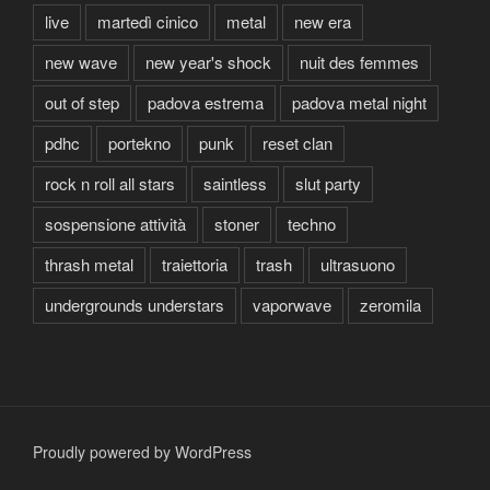
live
martedì cinico
metal
new era
new wave
new year's shock
nuit des femmes
out of step
padova estrema
padova metal night
pdhc
portekno
punk
reset clan
rock n roll all stars
saintless
slut party
sospensione attività
stoner
techno
thrash metal
traiettoria
trash
ultrasuono
undergrounds understars
vaporwave
zeromila
Proudly powered by WordPress