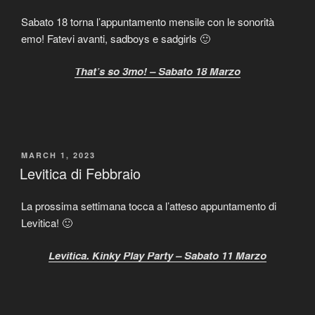
Sabato 18 torna l’appuntamento mensile con le sonorità
emo! Fatevi avanti, sadboys e sadgirls 🙂
That’s so 3mo! – Sabato 18 Marzo
POSTED
MARCH 1, 2023
ON
Levitica di Febbraio
La prossima settimana tocca a l’atteso appuntamento di
Levitica! 🙂
Levitica. Kinky Play Party – Sabato 11 Marzo