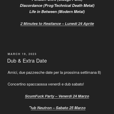
Discordance (Prog/Technical Death Metal)
Life in Between (Modern Metal)
2 Minutes to Resitance – Lunedì 24 Aprile
POSTED
MARCH 19, 2023
ON
Dub & Extra Date
Amici, due pazzesche date per la prossima settimana 8)
Concertino spaccaossa venerdì e dub sabato!
ScumFuck Party – Venerdì 24 Marzo
Dub Neutron – Sabato 25 Marzo