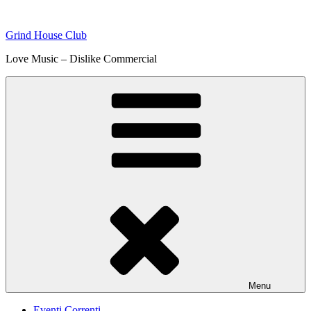
Skip
to
Grind House Club
content
Love Music – Dislike Commercial
Menu
Eventi Correnti