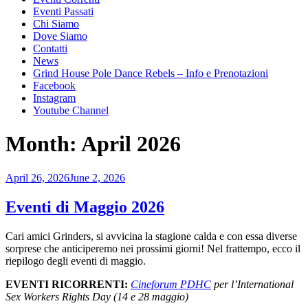
Eventi Passati
Chi Siamo
Dove Siamo
Contatti
News
Grind House Pole Dance Rebels – Info e Prenotazioni
Facebook
Instagram
Youtube Channel
Month:
April 2026
Posted
April 26, 2026
June 2, 2026
on
Eventi di Maggio 2026
Cari amici Grinders, si avvicina la stagione calda e con essa diverse
sorprese che anticiperemo nei prossimi giorni! Nel frattempo, ecco il
riepilogo degli eventi di maggio.
EVENTI RICORRENTI:
Cineforum PDHC
per l’International
Sex Workers Rights Day (14 e 28 maggio)