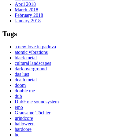
April 2018
March 2018
February 2018
January 2018
Tags
a new love in padova
atomic vibrations
black metal
cultural landscapes
dark overground
das lust
death metal
doom
double me
dub
DubHole soundsystem
emo
Grausame Töchter
grindcore
halloween
hardcore
hc