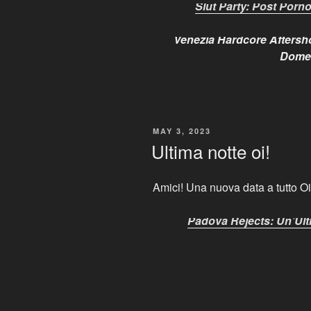
Slut Party: Post Porno
Venezia Hardcore Afters
Domen
POSTED
MAY 3, 2023
ON
Ultima notte oi!
Amici! Una nuova data a tutto Oi
Padova Rejects: Un’Ult