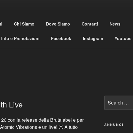
USE CLUB
ti
Chi Siamo
Dove Siamo
Contatti
News
al
Info e Prenotazioni
Facebook
Instagram
Youtube
Search
th Live
for:
26 con la release della Brutalabel e per
ANNUNCI
Atomic Vibrations e un live! 🙂 A tutto