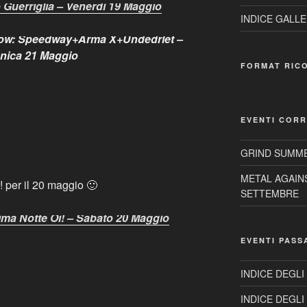
 Guerriglia – Venerdì 19 Maggio
INDICE GALLE
how: Speedway+Arma X+Undedrlet –
ica 21 Maggio
FORMAT RIC
EVENTI CORR
GRIND SUMME
METAL AGAIN
! per il 20 maggio 🙂
SETTEMBRE
ima Notte Oi! – Sabato 20 Maggio
EVENTI PASS
INDICE DEGLI
INDICE DEGLI