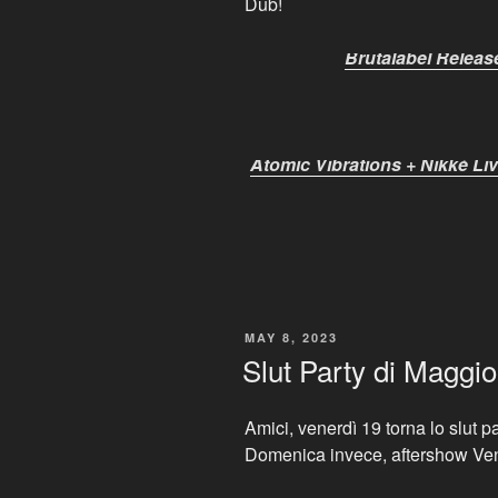
Dub!
Brutalabel Releas
Atomic Vibrations + Nikkè Li
POSTED
MAY 8, 2023
ON
Slut Party di Maggio
Amici, venerdì 19 torna lo slut pa
Domenica invece, aftershow Ve