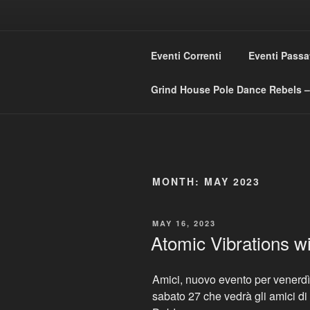
Skip
to
GRIND HO
content
Eventi Correnti
Eventi Passa
Love Music – Dislike Commerci
Grind House Pole Dance Rebels – 
MONTH:
MAY 2023
POSTED
MAY 16, 2023
ON
Atomic Vibrations wi
Amici, nuovo evento per venerdì 
sabato 27 che vedrà gli amici di 