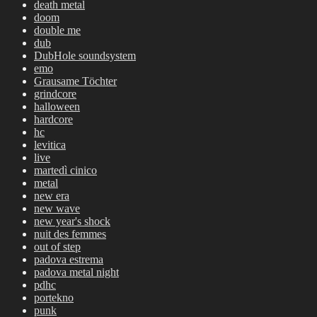
death metal
doom
double me
dub
DubHole soundsystem
emo
Grausame Töchter
grindcore
halloween
hardcore
hc
levitica
live
martedì cinico
metal
new era
new wave
new year's shock
nuit des femmes
out of step
padova estrema
padova metal night
pdhc
portekno
punk