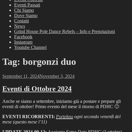
Eventi Passati
Chi Siamo
Dove Siamo
Contatti
News
Grind House Pole Dance Rebels – Info e Prenotazioni
Facebook
Instagram
Youtube Channel
Tag:
borgonzi duo
Posted
September 11, 2024
November 3, 2024
on
Eventi di Ottobre 2024
Anche se siamo a settembre, iniziamo già a postare e prepare gli
eventi di ottobre! Primo evento del mese il ritorno di PDHC 🙂
EVENTI RICORRENTI:
Portekno
ogni secondo venerdì del
mese (questo mese l’11)
UPDATE 2024-09-12:
Aggiunta Extra Date PDHC (3 ottobre)