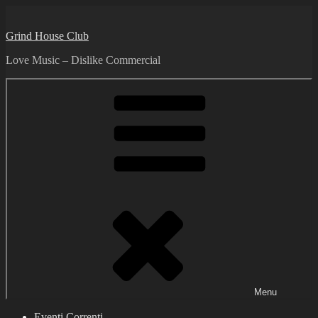
Skip
to
Grind House Club
content
Love Music – Dislike Commercial
Menu
Eventi Correnti