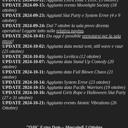
UPDATE 2024-09-15:
Aggiunto evento Moonlight Society (18
ottobre)
UPDATE 2024-09-23:
Aggiunti Slut Party e System Error (4 e 9
ottobre)
UPDATE 2024-09-24:
Dal 7 ottobre la sala prove diventa
operativa! Leggete tutto sulla
relativa pagina
.
UPDATE 2024-10-01:
Da oggi è possibile
prenotarsi per la sala
prove
!
UPDATE 2024-10-02:
Aggiunta data metal svnt, still wave e vaur
(25 ottobre)
UPDATE 2024-10-03
:
Aggiunto Levitica (12 ottobre)
UPDATE 2024-10-07
:
Aggiunta data Stand Up Comedy (20
ottobre)
UPDATE 2024-10-11
:
Aggiunta data Full Blown Chaos (21
ottobre)
UPDATE 2024-10-14
:
Aggiunto System Error (23 ottobre)
UPDATE 2024-10-15
:
Aggiunta data Pacific Warriors (19 ottobre)
UPDATE 2024-10-16
:
Aggiunti Girls Rope e Halloween Slut Party
(27 e 31 ottobre)
UPDATE 2024-10-21
:
Aggiunto evento Atomic Vibrations (26
Ottobre)
PDHC Extra Date – Mercoledì 2 Ottobre