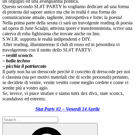
un orgoglio ed una avanguardia politica.
Questo secondo SL#T PARTY lo vogliamo dedicare ad una forma
di protesta dal sapore antico ma che in realtà è una forma do
comunicazione attuale, tagliente, introspettiva e forte; la poesia!
Nella prima parte della serata ci sarà un travolgente reading di poesia
ad opera di June Scialpi, attivista queer e transfemminista, scrive una
caterva di roba fighissima che trovate anche on line.
S.W.I.R. supporta le realtà indipendenti e DIY.
After reading, illumineremo il club di rosso ed in penombra vi
travolgeremo con il motto dello SL#T PARTY:
– vestiti sconcix
– balla techno
– picchia il patriarcato
Il party non ha un dresscode perchè il concetto di dresscode per noi
è classista (sia per motivi materiali che di scelte personali) pertanto,
se decidete di venire, venite vestitx come meglio credete e come vi
sentite più a vostro agio.
Se, invece, vi piace strafare e siamo tuttx dex divx, siate sconcx,
scandalosx ed estremx.
Slut Party #2 – Venerdì 14 Aprile
Search
for:
Search