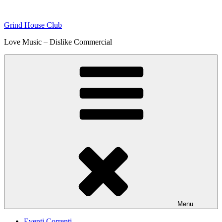
Skip
to
Grind House Club
content
Love Music – Dislike Commercial
Menu
Eventi Correnti