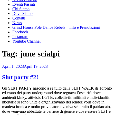
Eventi Passati
Chi Siamo
Dove Siamo
Contatti
News
Grind House Pole Dance Rebels – Info e Prenotazioni
Facebook
Instagram
Youtube Channel
Tag:
june scialpi
Posted
April 1, 2023
April 19, 2023
on
Slut party #2!
Gli SL#T PARTY nascono a seguito della SL#T WALK di Toronto
ed erano dei party underground dove regnava l’oscurità dove
ambienti k!nky, attivistx LGTB, collettività militanti e individualità
libertarie si sono unite e organizzavano dei rendez vous dove in
maniera ironica e molto provocatoria veniva schernito il patriarcato,
dove venivano abbattute le barriere di genere e dove essere SL#T è