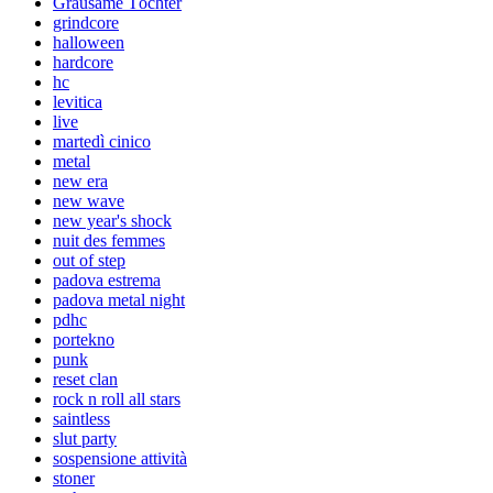
Grausame Töchter
grindcore
halloween
hardcore
hc
levitica
live
martedì cinico
metal
new era
new wave
new year's shock
nuit des femmes
out of step
padova estrema
padova metal night
pdhc
portekno
punk
reset clan
rock n roll all stars
saintless
slut party
sospensione attività
stoner