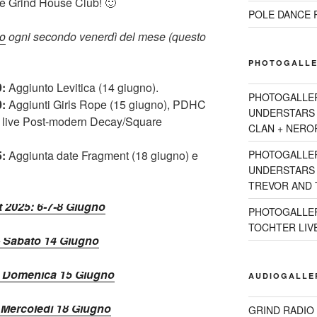
ile Grind House Club! 🙂
POLE DANCE R
no
ogni secondo venerdì del mese (questo
PHOTOGALLE
:
Aggiunto Levitica (14 giugno).
PHOTOGALLE
:
Aggiunti Girls Rope (15 giugno), PDHC
UNDERSTARS 
e live Post-modern Decay/Square
CLAN + NEROR
:
Aggiunta date Fragment (18 giugno) e
PHOTOGALLE
UNDERSTARS 2
TREVOR AND T
 2025: 6-7-8 Giugno
PHOTOGALLER
TOCHTER LIVE 
– Sabato 14 Giugno
– Domenica 15 Giugno
AUDIOGALLE
 Mercoledì 18 Giugno
GRIND RADIO