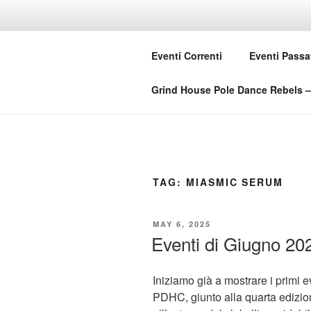
Skip
to
GRIND HO
content
Eventi Correnti
Eventi Passa
Love Music – Dislike Commerci
Grind House Pole Dance Rebels – 
TAG:
MIASMIC SERUM
POSTED
MAY 6, 2025
ON
Eventi di Giugno 20
Iniziamo già a mostrare i primi eve
PDHC, giunto alla quarta edizione