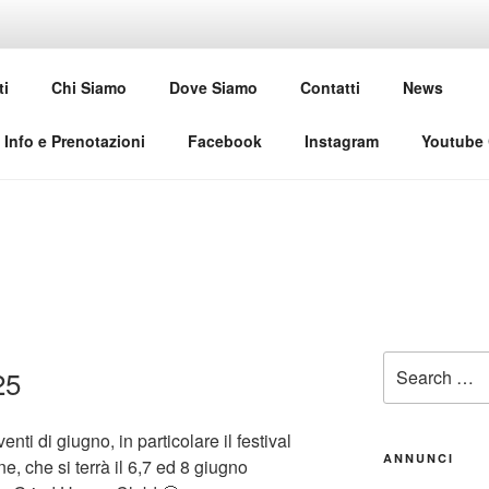
USE CLUB
ti
Chi Siamo
Dove Siamo
Contatti
News
al
Info e Prenotazioni
Facebook
Instagram
Youtube
Search
25
for:
nti di giugno, in particolare il festival
ANNUNCI
, che si terrà il 6,7 ed 8 giugno