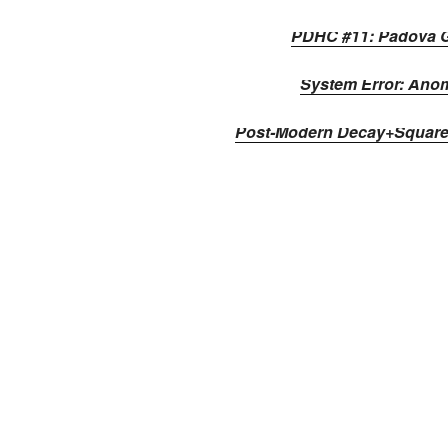
PDHC #11: Padova G
System Error: Anom
Post-Modern Decay+Square 