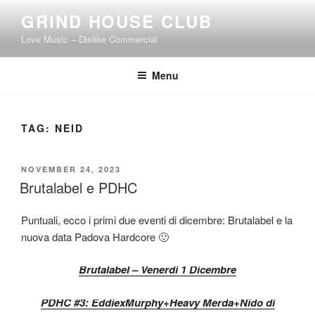
Skip
GRIND HOUSE CLUB
to
Love Music – Dislike Commercial
content
Menu
TAG:
NEID
POSTED
NOVEMBER 24, 2023
ON
Brutalabel e PDHC
Puntuali, ecco i primi due eventi di dicembre: Brutalabel e la
nuova data Padova Hardcore 🙂
Brutalabel – Venerdì 1 Dicembre
PDHC #3: EddiexMurphy+Heavy Merda+Nido di