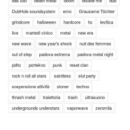
das lust
death metal
doom
double me
dub
DubHole soundsystem
emo
Grausame Töchter
grindcore
halloween
hardcore
hc
levitica
live
martedì cinico
metal
new era
new wave
new year's shock
nuit des femmes
out of step
padova estrema
padova metal night
pdhc
portekno
punk
reset clan
rock n roll all stars
saintless
slut party
sospensione attività
stoner
techno
thrash metal
traiettoria
trash
ultrasuono
undergrounds understars
vaporwave
zeromila