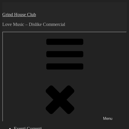
Skip
to
Grind House Club
content
Love Music – Dislike Commercial
Menu
Eventi Correnti