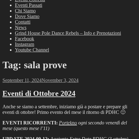
Eventi Passati
Chi Siamo
Dove Siamo
Contatti
News
Grind House Pole Dance Rebels – Info e Prenotazioni
Facebook
Instagram
Youtube Channel
Tag:
sala prove
Posted
September 11, 2024
November 3, 2024
on
Eventi di Ottobre 2024
Anche se siamo a settembre, iniziamo già a postare e prepare gli
eventi di ottobre! Primo evento del mese il ritorno di PDHC 🙂
EVENTI RICORRENTI:
Portekno
ogni secondo venerdì del
mese (questo mese l’11)
UPDATE 2024-09-12:
Aggiunta Extra Date PDHC (3 ottobre)