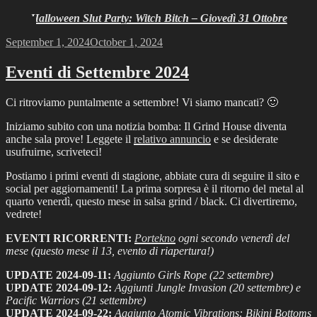
Halloween Slut Party: Witch Bitch – Giovedì 31 Ottobre
Posted
September 1, 2024
October 1, 2024
on
Eventi di Settembre 2024
Ci ritroviamo puntalmente a settembre! Vi siamo mancati? 🙂
Iniziamo subito con una notizia bomba: Il Grind House diventa
anche sala prove! Leggete il
relativo annuncio
e se desiderate
usufruirne, scriveteci!
Postiamo i primi eventi di stagione, abbiate cura di seguire il sito e
social per aggiornamenti! La prima sorpresa è il ritorno del metal al
quarto venerdì, questo mese in salsa grind / black. Ci divertiremo,
vedrete!
EVENTI RICORRENTI:
Portekno
ogni secondo venerdì del
mese (questo mese il 13, evento di riapertura!)
UPDATE 2024-09-11:
Aggiunto Girls Rope (22 settembre)
UPDATE 2024-09-12:
Aggiunti Jungle Invasion (20 settembre) e
Pacific Warriors (21 settembre)
UPDATE 2024-09-22:
Aggiunto Atomic Vibrations: Bikini Bottoms