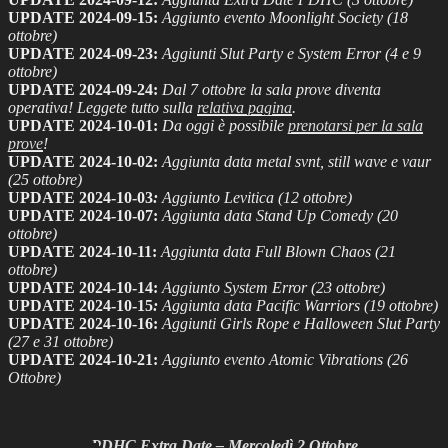
UPDATE 2024-09-15:
Aggiunto evento Moonlight Society (18
ottobre)
UPDATE 2024-09-23:
Aggiunti Slut Party e System Error (4 e 9
ottobre)
UPDATE 2024-09-24:
Dal 7 ottobre la sala prove diventa
operativa! Leggete tutto sulla
relativa pagina
.
UPDATE 2024-10-01:
Da oggi è possibile
prenotarsi per la sala
prove
!
UPDATE 2024-10-02:
Aggiunta data metal svnt, still wave e vaur
(25 ottobre)
UPDATE 2024-10-03
:
Aggiunto Levitica (12 ottobre)
UPDATE 2024-10-07
:
Aggiunta data Stand Up Comedy (20
ottobre)
UPDATE 2024-10-11
:
Aggiunta data Full Blown Chaos (21
ottobre)
UPDATE 2024-10-14
:
Aggiunto System Error (23 ottobre)
UPDATE 2024-10-15
:
Aggiunta data Pacific Warriors (19 ottobre)
UPDATE 2024-10-16
:
Aggiunti Girls Rope e Halloween Slut Party
(27 e 31 ottobre)
UPDATE 2024-10-21
:
Aggiunto evento Atomic Vibrations (26
Ottobre)
PDHC Extra Date – Mercoledì 2 Ottobre