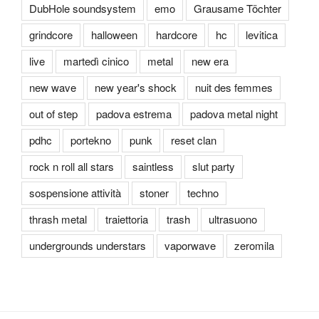
DubHole soundsystem
emo
Grausame Töchter
grindcore
halloween
hardcore
hc
levitica
live
martedì cinico
metal
new era
new wave
new year's shock
nuit des femmes
out of step
padova estrema
padova metal night
pdhc
portekno
punk
reset clan
rock n roll all stars
saintless
slut party
sospensione attività
stoner
techno
thrash metal
traiettoria
trash
ultrasuono
undergrounds understars
vaporwave
zeromila