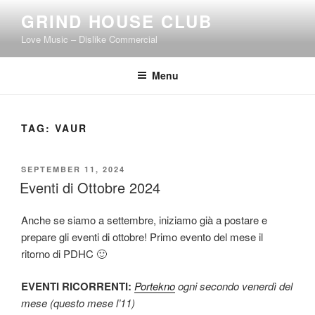
Skip
GRIND HOUSE CLUB
to
Love Music – Dislike Commercial
content
Menu
TAG:
VAUR
POSTED
SEPTEMBER 11, 2024
ON
Eventi di Ottobre 2024
Anche se siamo a settembre, iniziamo già a postare e
prepare gli eventi di ottobre! Primo evento del mese il
ritorno di PDHC 🙂
EVENTI RICORRENTI:
Portekno
ogni secondo venerdì del
mese (questo mese l’11)