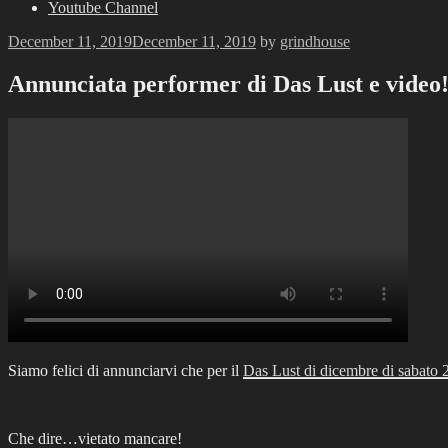
Youtube Channel
Posted
December 11, 2019
December 11, 2019
by
grindhouse
on
Annunciata performer di Das Lust e video
Siamo felici di annunciarvi che per il
Das Lust di dicembre di sabato 
Che dire…vietato mancare!