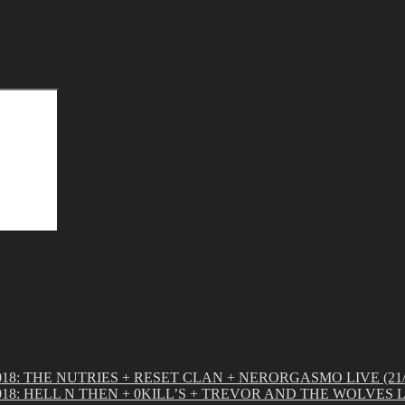
Search
THE NUTRIES + RESET CLAN + NERORGASMO LIVE (21/0
ELL N THEN + 0KILL’S + TREVOR AND THE WOLVES LIVE