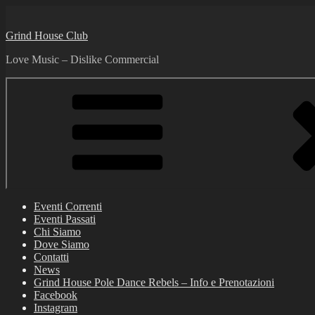
Skip
to
Grind House Club
content
Love Music – Dislike Commercial
Eventi Correnti
Eventi Passati
Chi Siamo
Dove Siamo
Contatti
News
Grind House Pole Dance Rebels – Info e Prenotazioni
Facebook
Instagram