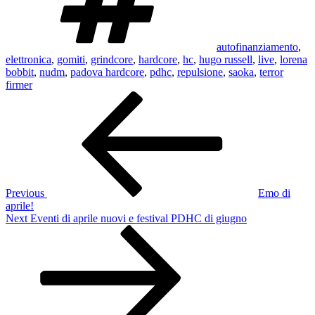
autofinanziamento
,
elettronica
,
gomiti
,
grindcore
,
hardcore
,
hc
,
hugo russell
,
live
,
lorena
bobbit
,
nudm
,
padova hardcore
,
pdhc
,
repulsione
,
saoka
,
terror
firmer
Post
Previous
Post
navigation
Previous
Emo di
aprile!
Next
Next
Eventi di aprile nuovi e festival PDHC di giugno
Post