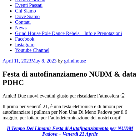
Eventi Passati
Chi Siamo
Dove Siamo
Contatti
News
Grind House Pole Dance Rebels – Info e Prenotazioni
Facebook
Instagram
Youtube Channel
Posted
April 11, 2023
May 8, 2023
by
grindhouse
on
Festa di autofinanziameno NUDM & data
PDHC
Amici! Due nuovi eventini giusto per riscaldare l’atmosfera 🙂
Il primo per venerdì 21, è una festa elettronica e di limoni per
autofinanziare i pullman per Non Una Di Meno Padova per il 6
maggio, per lottare per l’autodeterminazione dei nostri corpi!
Il Tempo Dei Limoni: Festa di Autofinanziamento per NUDM
Padova – Venerdì 21 Aprile