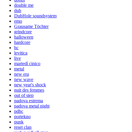
double me
dub
DubHole soundsystem
emo
Grausame Töchter
grindcore
halloween
hardcore
hc
levitica
live
martedì cinico
metal
new era
new wave
new year's shock
nuit des femmes
out of step
padova estrema
padova metal night
pdhc
portekno
punk
reset clan