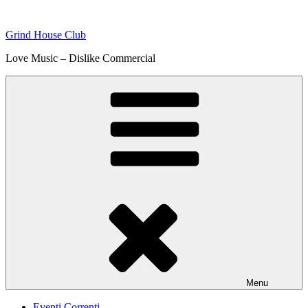
Skip
to
Grind House Club
content
Love Music – Dislike Commercial
Menu
Eventi Correnti