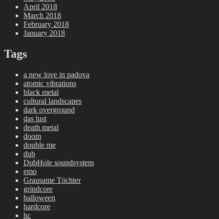
April 2018
March 2018
February 2018
January 2018
Tags
a new love in padova
atomic vibrations
black metal
cultural landscapes
dark overground
das lust
death metal
doom
double me
dub
DubHole soundsystem
emo
Grausame Töchter
grindcore
halloween
hardcore
hc