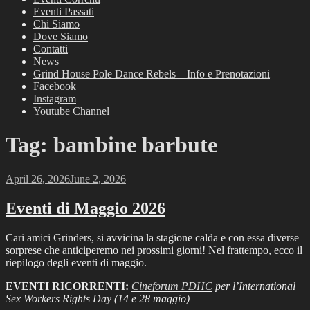
Eventi Passati
Chi Siamo
Dove Siamo
Contatti
News
Grind House Pole Dance Rebels – Info e Prenotazioni
Facebook
Instagram
Youtube Channel
Tag:
bambine barbute
Posted
April 26, 2026
June 2, 2026
on
Eventi di Maggio 2026
Cari amici Grinders, si avvicina la stagione calda e con essa diverse
sorprese che anticiperemo nei prossimi giorni! Nel frattempo, ecco il
riepilogo degli eventi di maggio.
EVENTI RICORRENTI:
Cineforum PDHC
per l’International
Sex Workers Rights Day (14 e 28 maggio)