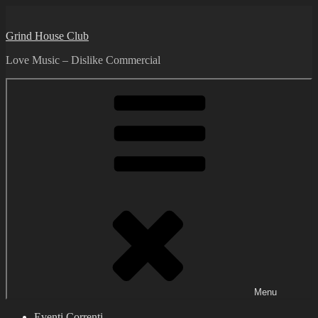
Skip
to
Grind House Club
content
Love Music – Dislike Commercial
Menu
Eventi Correnti