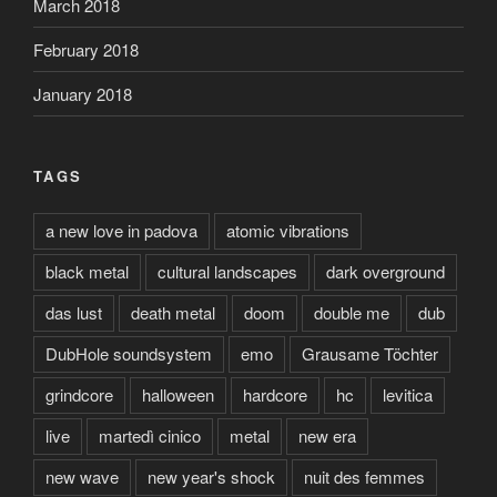
March 2018
February 2018
January 2018
TAGS
a new love in padova
atomic vibrations
black metal
cultural landscapes
dark overground
das lust
death metal
doom
double me
dub
DubHole soundsystem
emo
Grausame Töchter
grindcore
halloween
hardcore
hc
levitica
live
martedì cinico
metal
new era
new wave
new year's shock
nuit des femmes