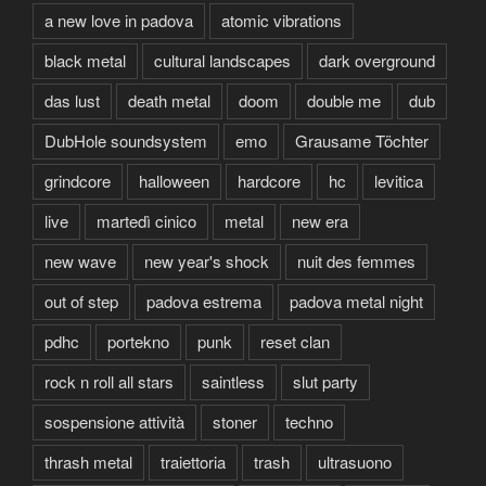
a new love in padova
atomic vibrations
black metal
cultural landscapes
dark overground
das lust
death metal
doom
double me
dub
DubHole soundsystem
emo
Grausame Töchter
grindcore
halloween
hardcore
hc
levitica
live
martedì cinico
metal
new era
new wave
new year's shock
nuit des femmes
out of step
padova estrema
padova metal night
pdhc
portekno
punk
reset clan
rock n roll all stars
saintless
slut party
sospensione attività
stoner
techno
thrash metal
traiettoria
trash
ultrasuono