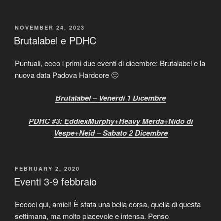
POSTED
NOVEMBER 24, 2023
ON
Brutalabel e PDHC
Puntuali, ecco i primi due eventi di dicembre: Brutalabel e la
nuova data Padova Hardcore 🙂
Brutalabel – Venerdì 1 Dicembre
PDHC #3: EddiexMurphy+Heavy Merda+Nido di
Vespe+Neid – Sabato 2 Dicembre
POSTED
FEBRUARY 2, 2020
ON
Eventi 3-9 febbraio
Eccoci qui, amici! È stata una bella corsa, quella di questa
settimana, ma molto piacevole e intensa. Penso