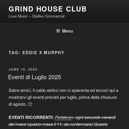
Skip
GRIND HOUSE CLUB
to
Love Music – Dislike Commercial
content
Menu
TAG:
EDDIE X MURPHY
POSTED
JUNE 15, 2025
ON
Eventi di Luglio 2025
Salve amici, il caldo estivo non ci spaventa ed eccoci qui a
mostrarvi gli eventi previsti per luglio, prima della chiusura
di agosto. 🙂
EVENTI RICORRENTI:
Portekno
> ogni secondo venerdì
del mese (questo mese il 11, da confermare).Questo