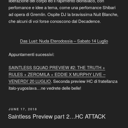
liberazione del corpo ed il rapimento dionisiaco, con
perfomance e idee a tema, come una perfomance Shibari
ad opera di Gremlin. Ospite DJ la bravissima Nuit Blanche,
che alcuni di voi forse conoscono dal Decadence.
Das Lust: Nuda Eterodossia – Sabato 14 Luglio
Appuntamenti sucessivi:
SAINTLESS SQUAD PREVIEW #2: THE TRUTH +
RULES + ZEROMILA + EDDIE X MURPHY LIVE –
VENERDI’ 20 LUGLIO
. Seconda preview HC di fratellanza
italo-yugoslava…ne vedrete delle belle!
POSTED
JUNE 17, 2018
ON
Saintless Preview part 2…HC ATTACK