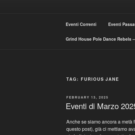
Skip
to
GRIND HO
content
Eventi Correnti
Eventi Passa
Love Music – Dislike Commerci
Grind House Pole Dance Rebels – 
TAG:
FURIOUS JANE
POSTED
FEBRUARY 13, 2025
ON
Eventi di Marzo 202
Anche se siamo ancora a metà f
questo post), già ci mettiamo av