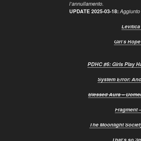
l’annullamento.
UPDATE 2025-03-18:
Aggiunto 
Levitica
Girl’s Rop
PDHC #6: Girls Play H
System Error: Ano
Blessed Aura – Domen
Fragment –
The Moonlight Society
That’s so 3