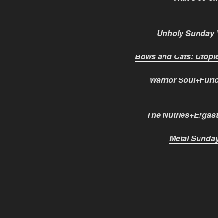
Unholy Sunday V
Bows and Cats: Utopie
Warrior Soul+Furi
The Nutries+Ergas
Metal Sunda