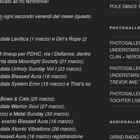
icato all’hc femminile!
POLE DANCE R
no
ogni secondo venerdì del mese (questo
PHOTOGALLE
date Levitica (1 marzo) e Girl’s Rope (2
PHOTOGALLE
UNDERSTARS 
 lineup per PDHC, via i Defiance, dentro
CLAN + NEROR
nta data Moonlight Society (21 marzo).
data Unholy Sunday Vol I (23 marzo).
PHOTOGALLE
UNDERSTARS 2
data Blessed Aura (16 marzo).
TREVOR AND T
data System Error (15 marzo) e That’s so
PHOTOGALLER
 Bows & Cats (25 marzo).
TOCHTER LIVE 
date Warrior Soul (27 marzo),
zo) e Metal Sunday (30 marzo).
 evento Blessed Aura (16 marzo).
AUDIOGALLE
data Atomic Vibrations (28 marzo),
Blessed Aura (16 marzo) registrandone
GRIND RADIO