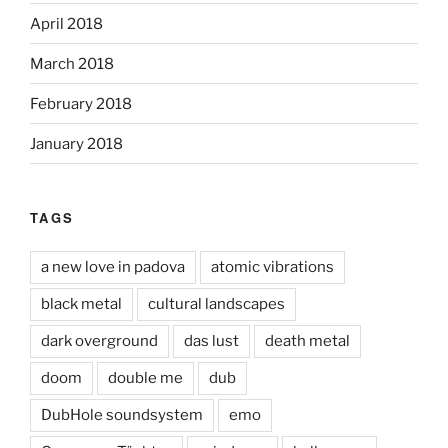
April 2018
March 2018
February 2018
January 2018
TAGS
a new love in padova
atomic vibrations
black metal
cultural landscapes
dark overground
das lust
death metal
doom
double me
dub
DubHole soundsystem
emo