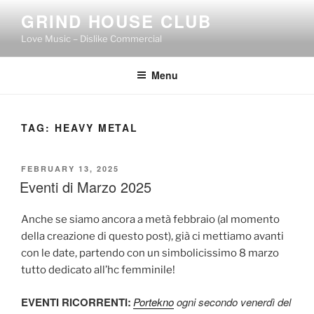
Skip
GRIND HOUSE CLUB
to
Love Music – Dislike Commercial
content
Menu
TAG:
HEAVY METAL
POSTED
FEBRUARY 13, 2025
ON
Eventi di Marzo 2025
Anche se siamo ancora a metà febbraio (al momento
della creazione di questo post), già ci mettiamo avanti
con le date, partendo con un simbolicissimo 8 marzo
tutto dedicato all’hc femminile!
EVENTI RICORRENTI:
Portekno
ogni secondo venerdì del