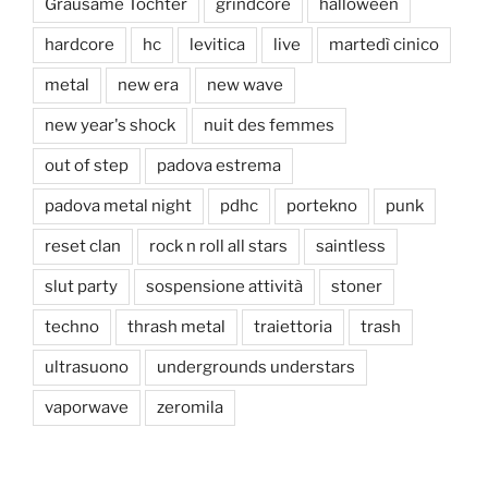
Grausame Töchter
grindcore
halloween
hardcore
hc
levitica
live
martedì cinico
metal
new era
new wave
new year's shock
nuit des femmes
out of step
padova estrema
padova metal night
pdhc
portekno
punk
reset clan
rock n roll all stars
saintless
slut party
sospensione attività
stoner
techno
thrash metal
traiettoria
trash
ultrasuono
undergrounds understars
vaporwave
zeromila