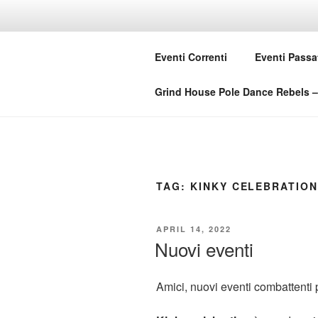
Skip
to
GRIND HO
content
Eventi Correnti
Eventi Passa
Love Music – Dislike Commerci
Grind House Pole Dance Rebels – 
TAG:
KINKY CELEBRATIO
POSTED
APRIL 14, 2022
ON
Nuovi eventi
Amici, nuovi eventi combattenti