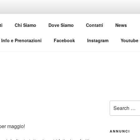
USE CLUB
ti
Chi Siamo
Dove Siamo
Contatti
News
al
Info e Prenotazioni
Facebook
Instagram
Youtube
N
Search
for:
 per maggio!
ANNUNCI