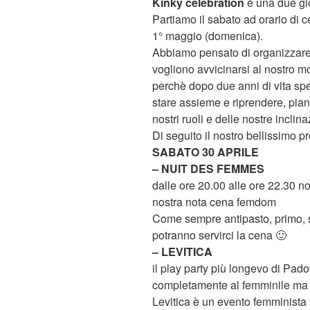
Kinky celebration
è una due gior
Partiamo il sabato ad orario di c
1° maggio (domenica).
Abbiamo pensato di organizzare u
vogliono avvicinarsi al nostro m
perchè dopo due anni di vita sp
stare assieme e riprendere, piano
nostri ruoli e delle nostre inclina
Di seguito il nostro bellissimo 
SABATO 30 APRILE
– NUIT DES FEMMES
dalle ore 20.00 alle ore 22.30 n
nostra nota cena femdom
Come sempre antipasto, primo, s
potranno servirci la cena 🙂
– LEVITICA
il play party più longevo di Pad
completamente al femminile ma ap
Levitica è un evento femminista