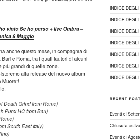
INDICE DEGLI
INDICE DEGLI
 ho vinto Se ho perso + live Ombra –
INDICE DEGLI
nica 8 Maggio
INDICE DEGLI
orna anche questo mese, in compagnia di
INDICE DEGLI
Bari e Roma, tra i quali fautori di alcuni
e più grandi di quelle zone.
INDICE DEGLI
ssisteremo alla release del nuovo album
INDICE DEGLI
n Muore”!
io.
RECENT POS
 Death Grind from Rome)
h Punx HC from Bari)
Eventi di Sett
 Rome)
Chiusura estiv
m South East Italy)
ino)
Eventi di Agos