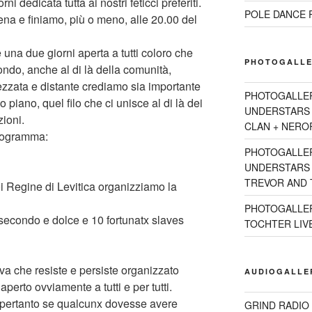
ni dedicata tutta ai nostri feticci preferiti.
POLE DANCE R
ena e finiamo, più o meno, alle 20.00 del
na due giorni aperta a tutti coloro che
PHOTOGALLE
ondo, anche al di là della comunità,
ezzata e distante crediamo sia importante
PHOTOGALLE
 piano, quel filo che ci unisce al di là dei
UNDERSTARS 
zioni.
CLAN + NEROR
programma:
PHOTOGALLE
UNDERSTARS 2
TREVOR AND T
oi Regine di Levitica organizziamo la
PHOTOGALLER
econdo e dolce e 10 fortunatx slaves
TOCHTER LIVE 
ova che resiste e persiste organizzato
AUDIOGALLE
erto ovviamente a tutti e per tutti.
 pertanto se qualcunx dovesse avere
GRIND RADIO