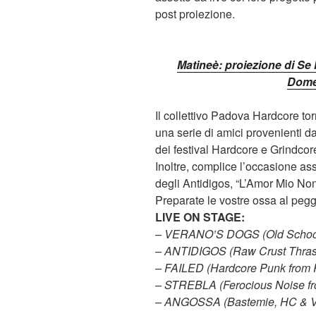
post proiezione.
Matineè: proiezione di Se
Dome
Il collettivo Padova Hardcore t
una serie di amici provenienti da 
dei festival Hardcore e Grindcor
Inoltre, complice l’occasione a
degli Antidigos, “L’Amor Mio No
Preparate le vostre ossa al pegg
LIVE ON STAGE:
– VERANO’S DOGS (Old School
– ANTIDIGOS (Raw Crust Thras
– FAILED (Hardcore Punk from
– STREBLA (Ferocious Noise fro
– ANGOSSA (Bastemie, HC & V