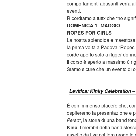
comportamenti abusanti verrà all
eventi.
Ricordiamo a tuttx che “no signif
DOMENICA 1° MAGGIO
ROPES FOR GIRLS
La nostra splendida e maestosa 
la prima volta a Padova “Ropes f
corde aperto solo a rigger donn
Il corso è aperto a massimo 6 ri
Siamo sicure che un evento di co
Levitica: Kinky Celebration 
È con immenso piacere che, comp
ospiteremo la presentazione e pr
Perso
“, la storia di una band f
Kina
! I membri della band stess
assetto da live col loro progetto