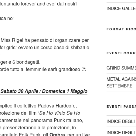
ontanato forever and ever dai nostri
INDICE GALLE
ica no”
FORMAT RIC
Miss Rigel ha pensato di organizzare per
or girls” ovvero un corso base di shibari e
EVENTI CORR
e
gger e 6 bondagetti.
GRIND SUMME
rde tutto al femminile sarà grandioso 🙂
METAL AGAIN
SETTEMBRE
– Sabato 30 Aprile / Domenica 1 Maggio
lice il collettivo Padova Hardcore,
EVENTI PASS
oiezione del film “
Se Ho Vinto Se Ho
ondamentale nel panorama Punk italiano, i
INDICE DEGLI
a presenzieranno alla proiezione, in
INDICE DEGLI
 parallelo Folk Punk, gli
Ombra
, per un live