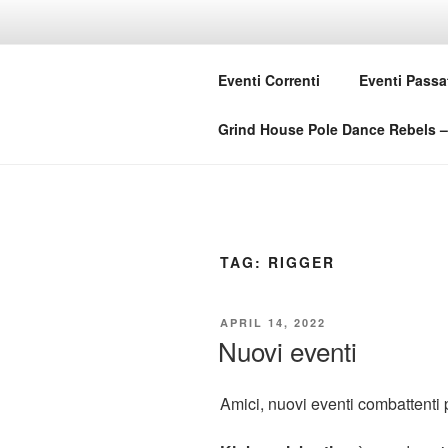
Skip
to
GRIND HO
content
Eventi Correnti
Eventi Passa
Love Music – Dislike Commerci
Grind House Pole Dance Rebels – 
TAG:
RIGGER
POSTED
APRIL 14, 2022
ON
Nuovi eventi
Amici, nuovi eventi combattenti