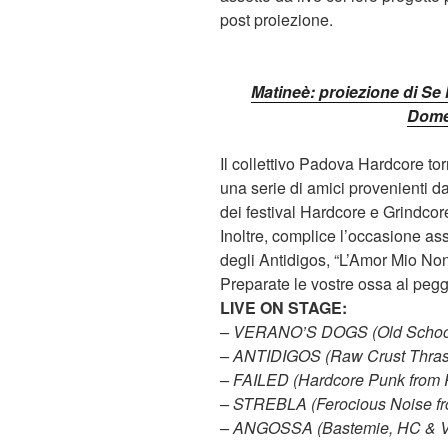
post proiezione.
Matineè: proiezione di Se
Dome
Il collettivo Padova Hardcore t
una serie di amici provenienti da 
dei festival Hardcore e Grindcor
Inoltre, complice l’occasione a
degli Antidigos, “L’Amor Mio No
Preparate le vostre ossa al pegg
LIVE ON STAGE:
– VERANO’S DOGS (Old School
– ANTIDIGOS (Raw Crust Thras
– FAILED (Hardcore Punk from
– STREBLA (Ferocious Noise fro
– ANGOSSA (Bastemie, HC & V