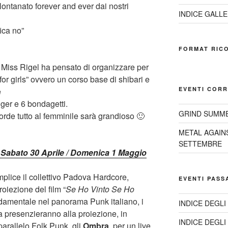
ontanato forever and ever dai nostri
INDICE GALLE
ica no”
FORMAT RIC
Miss Rigel ha pensato di organizzare per
or girls” ovvero un corso base di shibari e
EVENTI CORR
e
gger e 6 bondagetti.
GRIND SUMME
rde tutto al femminile sarà grandioso 🙂
METAL AGAIN
SETTEMBRE
– Sabato 30 Aprile / Domenica 1 Maggio
lice il collettivo Padova Hardcore,
EVENTI PASS
oiezione del film “
Se Ho Vinto Se Ho
ondamentale nel panorama Punk italiano, i
INDICE DEGLI
a presenzieranno alla proiezione, in
INDICE DEGLI
 parallelo Folk Punk, gli
Ombra
, per un live