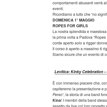
comportamenti abusanti verrà all
eventi.
Ricordiamo a tuttx che “no signif
DOMENICA 1° MAGGIO
ROPES FOR GIRLS
La nostra splendida e maestosa 
la prima volta a Padova “Ropes f
corde aperto solo a rigger donn
Il corso è aperto a massimo 6 ri
Siamo sicure che un evento di co
Levitica: Kinky Celebration 
È con immenso piacere che, comp
ospiteremo la presentazione e pr
Perso
“, la storia di una band f
Kina
! I membri della band stess
assetto da live col loro progetto