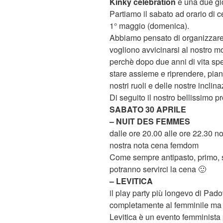
Kinky celebration
è una due gior
Partiamo il sabato ad orario di c
1° maggio (domenica).
Abbiamo pensato di organizzare u
vogliono avvicinarsi al nostro m
perchè dopo due anni di vita sp
stare assieme e riprendere, piano
nostri ruoli e delle nostre inclina
Di seguito il nostro bellissimo 
SABATO 30 APRILE
– NUIT DES FEMMES
dalle ore 20.00 alle ore 22.30 n
nostra nota cena femdom
Come sempre antipasto, primo, s
potranno servirci la cena 🙂
– LEVITICA
il play party più longevo di Pad
completamente al femminile ma ap
Levitica è un evento femminista