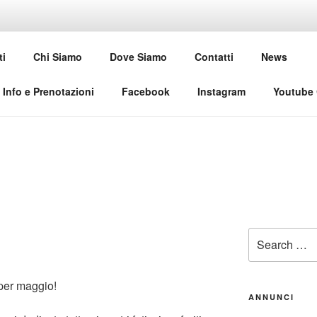
USE CLUB
ti
Chi Siamo
Dove Siamo
Contatti
News
al
Info e Prenotazioni
Facebook
Instagram
Youtube
Search
for:
 per maggio!
ANNUNCI