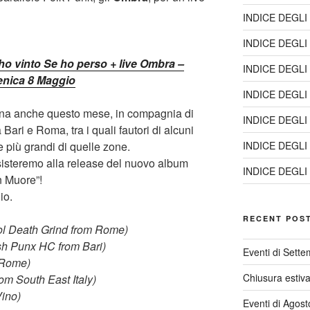
INDICE DEGLI
INDICE DEGLI
 ho vinto Se ho perso + live Ombra –
INDICE DEGLI
nica 8 Maggio
INDICE DEGLI
orna anche questo mese, in compagnia di
INDICE DEGLI
Bari e Roma, tra i quali fautori di alcuni
e più grandi di quelle zone.
INDICE DEGLI
ssisteremo alla release del nuovo album
INDICE DEGLI
n Muore”!
io.
RECENT POS
 Death Grind from Rome)
h Punx HC from Bari)
Eventi di Sett
 Rome)
Chiusura estiv
m South East Italy)
ino)
Eventi di Agos