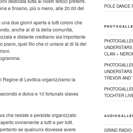
ni dedicata tutta ai nostri feticci preferiti.
POLE DANCE R
ena e finiamo, più o meno, alle 20.00 del
na due giorni aperta a tutti coloro che
PHOTOGALLE
ondo, anche al di là della comunità,
ezzata e distante crediamo sia importante
PHOTOGALLE
 piano, quel filo che ci unisce al di là dei
UNDERSTARS 
zioni.
CLAN + NEROR
programma:
PHOTOGALLE
UNDERSTARS 2
TREVOR AND T
oi Regine di Levitica organizziamo la
PHOTOGALLER
econdo e dolce e 10 fortunatx slaves
TOCHTER LIVE 
ova che resiste e persiste organizzato
AUDIOGALLE
erto ovviamente a tutti e per tutti.
 pertanto se qualcunx dovesse avere
GRIND RADIO