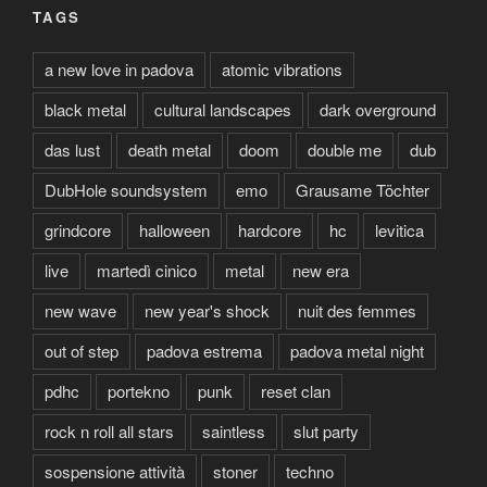
TAGS
a new love in padova
atomic vibrations
black metal
cultural landscapes
dark overground
das lust
death metal
doom
double me
dub
DubHole soundsystem
emo
Grausame Töchter
grindcore
halloween
hardcore
hc
levitica
live
martedì cinico
metal
new era
new wave
new year's shock
nuit des femmes
out of step
padova estrema
padova metal night
pdhc
portekno
punk
reset clan
rock n roll all stars
saintless
slut party
sospensione attività
stoner
techno