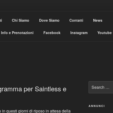
USE CLUB
ti
Chi Siamo
Dove Siamo
Contatti
News
al
Info e Prenotazioni
Facebook
Instagram
Youtube
Search
ogramma per Saintless e
for:
ANNUNCI
in questi giorni di riposo in attesa della