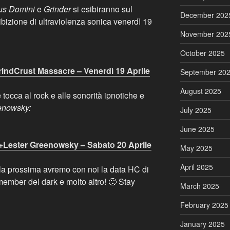
cus Domini
e
Grinder
si esibiranno sul
December 202
bizione di ultraviolenza sonica venerdì 19
November 202
October 2025
indCrust Massacre – Venerdì 19 Aprile
September 20
August 2025
 tocca al rock e alle sonorità ipnotiche e
enowsky:
July 2025
June 2025
s+Lester Greenowsky – Sabato 20 Aprile
May 2025
April 2025
la prossima avremo con noi la data HC di
ember del dark e molto altro! 🙂 Stay
March 2025
February 2025
January 2025