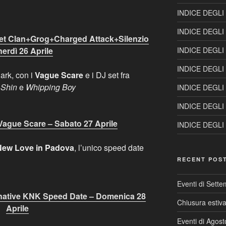
INDICE DEGLI
INDICE DEGLI
et Clan+Grog+Charged Attack+Silenzio
INDICE DEGLI
nerdì 26 Aprile
INDICE DEGLI
rk, con i
Vague Scare
e i DJ set fra
i
Shin
e
Whipping Boy
INDICE DEGLI
INDICE DEGLI
ague Scare – Sabato 27 Aprile
INDICE DEGLI
New Love in Padova
, l’unico speed date
RECENT POS
Eventi di Sett
rnative KNK Speed Date – Domenica 28
Chiusura estiv
Aprile
Eventi di Agos