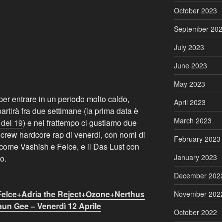
October 2023
September 20
July 2023
June 2023
May 2023
r entrare in un periodo molto caldo,
April 2023
partirà fra due settimane (la prima data è
March 2023
 del 19
) e nel frattempo ci gustiamo due
e crew hardcore rap di venerdì, con nomi di
February 2023
 come Vashish e Felce, e il Das Lust con
January 2023
o.
December 202
Felce+Adria the Reject+Ozone+Nerthus
November 202
n Gee – Venerdì 12 Aprile
October 2022