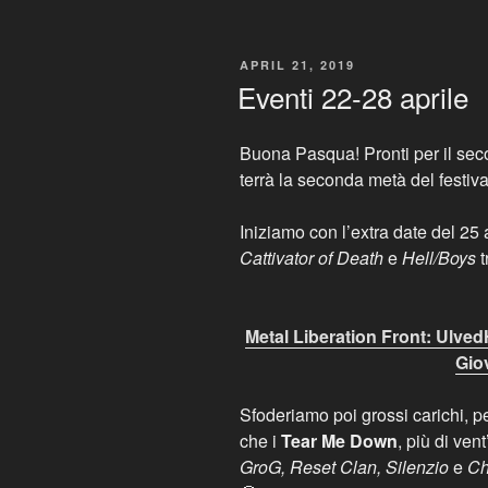
POSTED
APRIL 21, 2019
ON
Eventi 22-28 aprile
Buona Pasqua! Pronti per il sec
terrà la seconda metà del festi
Iniziamo con l’extra date del 25 
Cattivator of Death
e
Hell/Boys
t
Metal Liberation Front: Ulved
Gio
Sfoderiamo poi grossi carichi, 
che i
Tear Me Down
, più di ve
GroG, Reset Clan, Silenzio
e
Ch