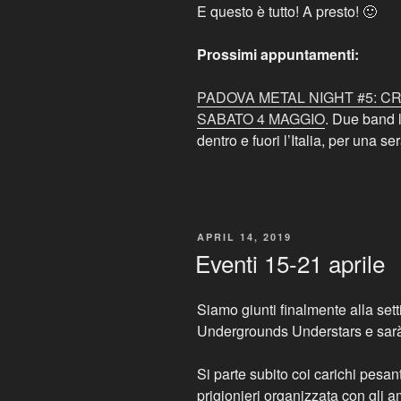
E questo è tutto! A presto! 🙂
Prossimi appuntamenti:
PADOVA METAL NIGHT #5: 
SABATO 4 MAGGIO
. Due band l
dentro e fuori l’Italia, per una se
POSTED
APRIL 14, 2019
ON
Eventi 15-21 aprile
Siamo giunti finalmente alla set
Undergrounds Understars e sarà
Si parte subito coi carichi pesan
prigionieri organizzata con gli a