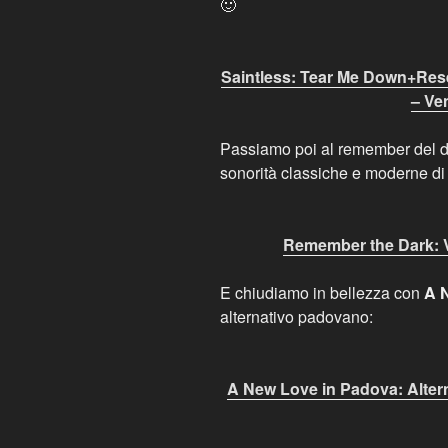
🙂
Saintless: Tear Me Down+Res
– Ve
Passiamo poi al remember del da
sonorità classiche e moderne d
Remember the Dark: V
E chiudiamo in bellezza con
A 
alternativo padovano:
A New Love in Padova: Alte