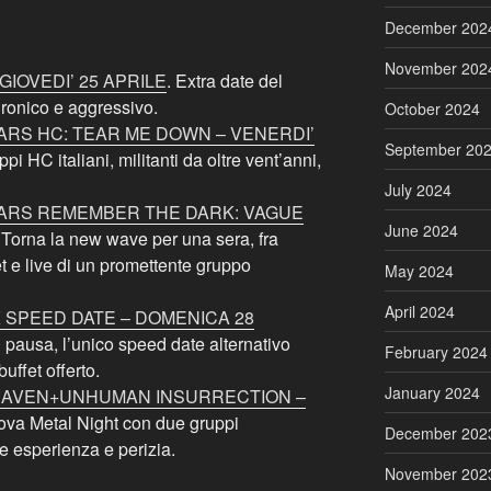
December 202
November 202
GIOVEDI’ 25 APRILE
. Extra date del
ironico e aggressivo.
October 2024
S HC: TEAR ME DOWN – VENERDI’
September 20
ppi HC italiani, militanti da oltre vent’anni,
July 2024
RS REMEMBER THE DARK: VAGUE
June 2024
. Torna la new wave per una sera, fra
et e live di un promettente gruppo
May 2024
April 2024
K SPEED DATE – DOMENICA 28
 pausa, l’unico speed date alternativo
February 2024
ffet offerto.
January 2024
CRAVEN+UNHUMAN INSURRECTION –
ova Metal Night con due gruppi
December 202
le esperienza e perizia.
November 202