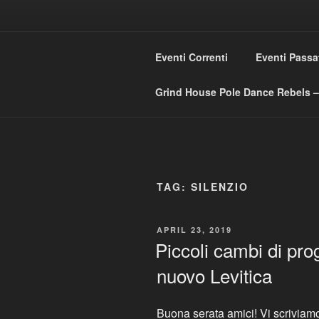
Skip
to
GRIND HO
content
Eventi Correnti
Eventi Passa
Love Music – Dislike Commerci
Grind House Pole Dance Rebels – 
TAG:
SILENZIO
POSTED
APRIL 23, 2019
ON
Piccoli cambi di pr
nuovo Levitica
Buona serata amici! Vi scriviamo 