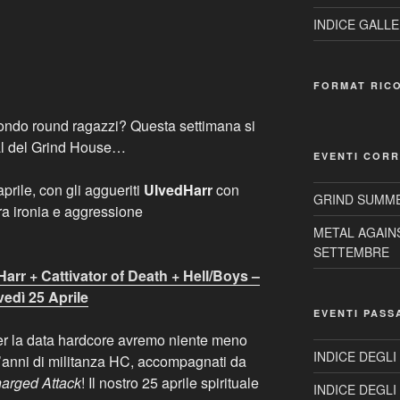
INDICE GALLE
FORMAT RIC
ondo round ragazzi? Questa settimana si
val del Grind House…
EVENTI CORR
aprile, con gli aggueriti
UlvedHarr
con
GRIND SUMME
ra ironia e aggressione
METAL AGAIN
SETTEMBRE
Harr + Cattivator of Death + Hell/Boys –
vedì 25 Aprile
EVENTI PASS
per la data hardcore avremo niente meno
INDICE DEGLI
nt’anni di militanza HC, accompagnati da
arged Attack
! Il nostro 25 aprile spirituale
INDICE DEGLI