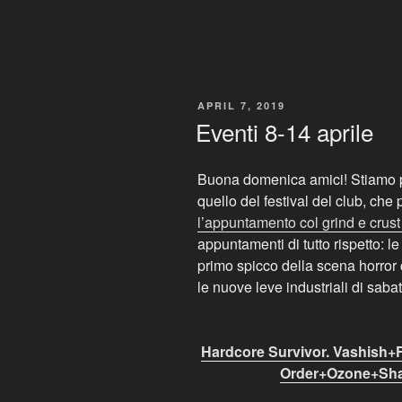
POSTED
APRIL 7, 2019
ON
Eventi 8-14 aprile
Buona domenica amici! Stiamo pe
quello del festival del club, che 
l’appuntamento col grind e crust
appuntamenti di tutto rispetto: l
primo spicco della scena horror
le nuove leve industriali di sabat
Hardcore Survivor. Vashish+
Order+Ozone+Shau