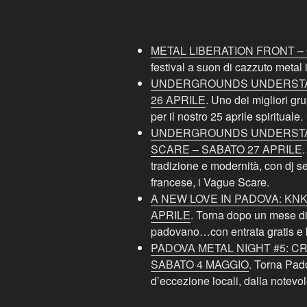
METAL LIBERATION FRONT – 
festival a suon di cazzuto metal 
UNDERGROUNDS UNDERSTAR
26 APRILE
. Uno dei migliori gru
per il nostro 25 aprile spirituale.
UNDERGROUNDS UNDERSTA
SCARE – SABATO 27 APRILE
tradizione e modernità, con dj s
francese, i Vague Scare.
A NEW LOVE IN PADOVA: KN
APRILE
. Torna dopo un mese di
padovano…con entrata gratis e bu
PADOVA METAL NIGHT #5: 
SABATO 4 MAGGIO
. Torna Pad
d’eccezione locali, dalla notevo