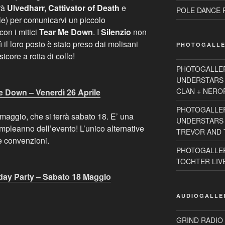
rà
Ulvedharr, Cattivator of Death
e
POLE DANCE R
ile) per comunicarvi un piccolo
on i mitici
Tear Me Down
. I
Silenzio
non
il loro posto è stato preso dai molisani
PHOTOGALLE
stcore a rotta di collo!
PHOTOGALLE
UNDERSTARS 
CLAN + NEROR
e Down – Venerdì 26 Aprile
PHOTOGALLE
 maggio, che si terrà sabato 18. E’ una
UNDERSTARS 2
ompleanno dell’evento! L’unico alternative
TREVOR AND T
e convenzioni.
PHOTOGALLER
TOCHTER LIVE 
hday Party – Sabato 18 Maggio
AUDIOGALLE
GRIND RADIO