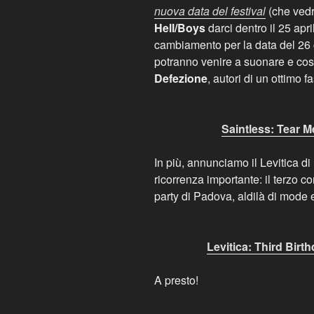
nuova data del festival
(che ved
Hell/Boys
darci dentro il 25 apr
cambiamento per la data del 26 c
potranno venire a suonare e così 
Defezione
, autori di un ottimo fa
Saintless: Tear M
In più, annunciamo il Levitica di
ricorrenza importante: il terzo c
party di Padova, aldilà di mode 
Levitica: Third Birt
A presto!