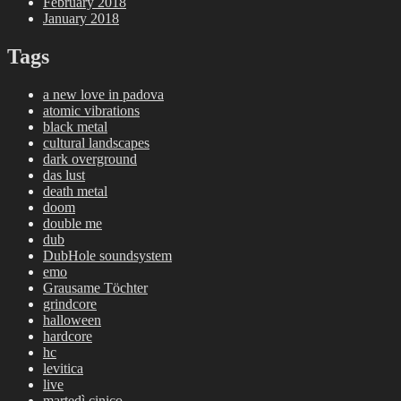
February 2018
January 2018
Tags
a new love in padova
atomic vibrations
black metal
cultural landscapes
dark overground
das lust
death metal
doom
double me
dub
DubHole soundsystem
emo
Grausame Töchter
grindcore
halloween
hardcore
hc
levitica
live
martedì cinico