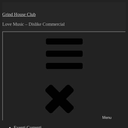
Skip
to
Grind House Club
content
Love Music – Dislike Commercial
Menu
Eventi Correnti