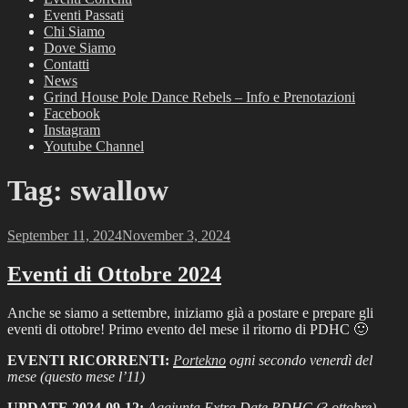
Eventi Passati
Chi Siamo
Dove Siamo
Contatti
News
Grind House Pole Dance Rebels – Info e Prenotazioni
Facebook
Instagram
Youtube Channel
Tag:
swallow
Posted
September 11, 2024
November 3, 2024
on
Eventi di Ottobre 2024
Anche se siamo a settembre, iniziamo già a postare e prepare gli
eventi di ottobre! Primo evento del mese il ritorno di PDHC 🙂
EVENTI RICORRENTI:
Portekno
ogni secondo venerdì del
mese (questo mese l’11)
UPDATE 2024-09-12:
Aggiunta Extra Date PDHC (3 ottobre)