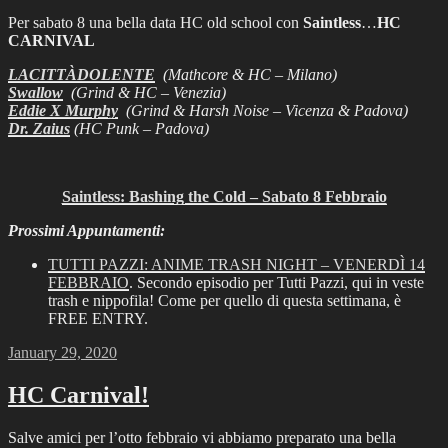
Per sabato 8 una bella data HC old school con
Saintless
…
HC
CARNIVAL
LACITTÀDOLENTE
(Mathcore & HC – Milano)
Swallow
(Grind & HC – Venezia)
Eddie X Murphy
(Grind & Harsh Noise – Vicenza & Padova)
Dr. Zaius
(HC Punk – Padova)
Saintless: Bashing the Cold – Sabato 8 Febbraio
Prossimi Appuntamenti:
TUTTI PAZZI: ANIME TRASH NIGHT – VENERDÌ 14
FEBBRAIO
. Secondo episodio per Tutti Pazzi, qui in veste
trash e nippofila! Come per quello di questa settimana, è
FREE ENTRY.
Posted
January 29, 2020
on
HC Carnival!
Salve amici per l’otto febbraio vi abbiamo preparato una bella