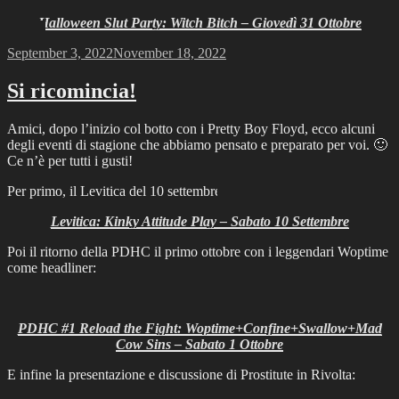
Halloween Slut Party: Witch Bitch – Giovedì 31 Ottobre
Posted
September 3, 2022
November 18, 2022
on
Si ricomincia!
Amici, dopo l’inizio col botto con i Pretty Boy Floyd, ecco alcuni
degli eventi di stagione che abbiamo pensato e preparato per voi. 🙂
Ce n’è per tutti i gusti!
Per primo, il Levitica del 10 settembre:
Levitica: Kinky Attitude Play – Sabato 10 Settembre
Poi il ritorno della PDHC il primo ottobre con i leggendari Woptime
come headliner:
PDHC #1 Reload the Fight: Woptime+Confine+Swallow+Mad
Cow Sins – Sabato 1 Ottobre
E infine la presentazione e discussione di Prostitute in Rivolta: