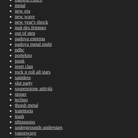
metal
new era
new wave
new year's shock
nuit des femmes
out of step
padova estrema
padova metal night
pdhc
portekno
punk
reset clan
rock n roll all stars
saintless
slut party
sospensione attività
stoner
techno
thrash metal
traiettoria
trash
ultrasuono
undergrounds understars
vaporwave