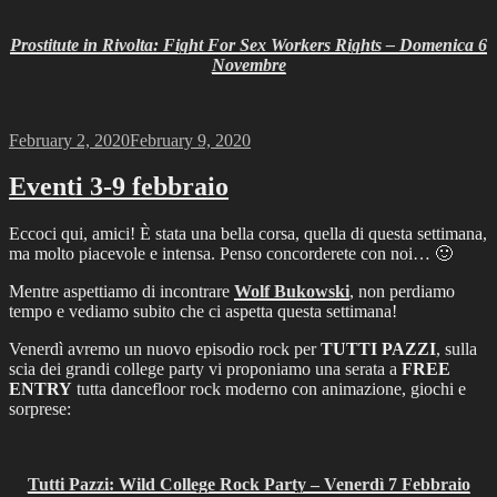
Prostitute in Rivolta: Fight For Sex Workers Rights – Domenica 6
Novembre
Posted
February 2, 2020
February 9, 2020
on
Eventi 3-9 febbraio
Eccoci qui, amici! È stata una bella corsa, quella di questa settimana,
ma molto piacevole e intensa. Penso concorderete con noi… 🙂
Mentre aspettiamo di incontrare
Wolf Bukowski
, non perdiamo
tempo e vediamo subito che ci aspetta questa settimana!
Venerdì avremo un nuovo episodio rock per
TUTTI PAZZI
, sulla
scia dei grandi college party vi proponiamo una serata a
FREE
ENTRY
tutta dancefloor rock moderno con animazione, giochi e
sorprese:
Tutti Pazzi: Wild College Rock Party – Venerdì 7 Febbraio