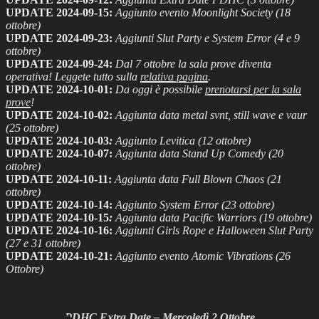
UPDATE 2024-09-15:
Aggiunto evento Moonlight Society (18
ottobre)
UPDATE 2024-09-23:
Aggiunti Slut Party e System Error (4 e 9
ottobre)
UPDATE 2024-09-24:
Dal 7 ottobre la sala prove diventa
operativa! Leggete tutto sulla
relativa pagina
.
UPDATE 2024-10-01:
Da oggi è possibile
prenotarsi per la sala
prove
!
UPDATE 2024-10-02:
Aggiunta data metal svnt, still wave e vaur
(25 ottobre)
UPDATE 2024-10-03
:
Aggiunto Levitica (12 ottobre)
UPDATE 2024-10-07
:
Aggiunta data Stand Up Comedy (20
ottobre)
UPDATE 2024-10-11
:
Aggiunta data Full Blown Chaos (21
ottobre)
UPDATE 2024-10-14
:
Aggiunto System Error (23 ottobre)
UPDATE 2024-10-15
:
Aggiunta data Pacific Warriors (19 ottobre)
UPDATE 2024-10-16
:
Aggiunti Girls Rope e Halloween Slut Party
(27 e 31 ottobre)
UPDATE 2024-10-21
:
Aggiunto evento Atomic Vibrations (26
Ottobre)
PDHC Extra Date – Mercoledì 2 Ottobre